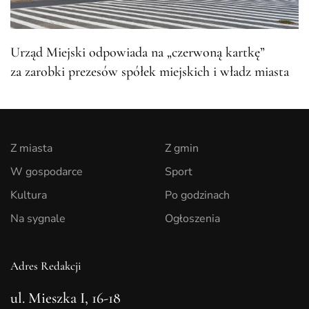
Urząd Miejski odpowiada na „czerwoną kartkę”
za zarobki prezesów spółek miejskich i władz miasta
Z miasta
Z gmin
W gospodarce
Sport
Kultura
Po godzinach
Na sygnale
Ogłoszenia
Adres Redakcji
ul. Mieszka I, 16-18