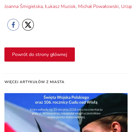
Joanna Śmigielska
,
Łukasz Muciok
,
Michał Powałowski
,
Urząd
Powrót do strony głównej
WIĘCEJ ARTYKUŁÓW Z MIASTA