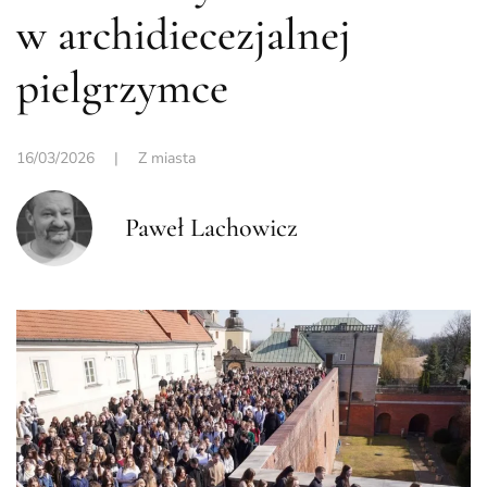
w archidiecezjalnej
pielgrzymce
16/03/2026
|
Z miasta
Paweł Lachowicz