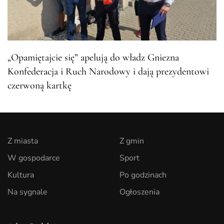
„Opamiętajcie się” apelują do władz Gniezna
Konfederacja i Ruch Narodowy i dają prezydentowi
czerwoną kartkę
Z miasta
Z gmin
W gospodarce
Sport
Kultura
Po godzinach
Na sygnale
Ogłoszenia