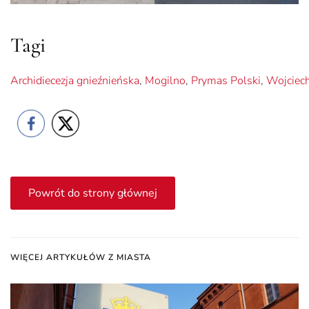
Tagi
Archidiecezja gnieźnieńska
,
Mogilno
,
Prymas Polski
,
Wojciec
Powrót do strony głównej
WIĘCEJ ARTYKUŁÓW Z MIASTA