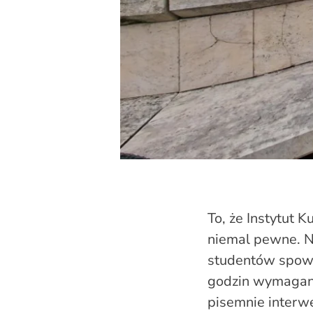
To, że Instytut K
niemal pewne. Ni
studentów spowo
godzin wymagany
pisemnie interw