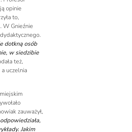
ą opinie
zyła to,
i. W Gnieźnie
 dydaktycznego.
ie dotkną osób
ie, w siedzibie
dała też,
 a uczelnia
miejskim
wywołało
howiak zauważył,
 odpowiedziała,
ykłady. Jakim