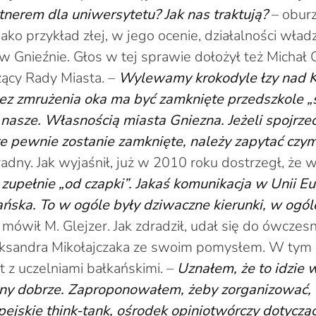
nerem dla uniwersytetu? Jak nas traktują?
– oburz
jako przykład złej, w jego ocenie, działalności wład
Gnieźnie. Głos w tej sprawie dołożył też Michał G
ący Rady Miasta. –
Wylewamy krokodyle łzy nad 
bez zmrużenia oka ma być zamknięte przedszkole „
 nasze. Własnością miasta Gniezna. Jeżeli spojrze
re pewnie zostanie zamknięte, należy zapytać czy
radny. Jak wyjaśnił, już w 2010 roku dostrzegł, że w
 zupełnie „od czapki”. Jakaś komunikacja w Unii Eu
jańska. To w ogóle były dziwaczne kierunki, w ogól
 mówił M. Glejzer. Jak zdradził, udał się do ówcze
leksandra Mikołajczaka ze swoim pomysłem. W tym 
t z uczelniami bałkańskimi. –
Uznałem, że to idzie 
ny dobrze. Zaproponowałem, żeby zorganizować, 
ejskie think-tank, ośrodek opiniotwórczy dotyczą