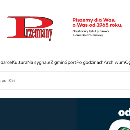
darce
Kultura
Na sygnale
Z gmin
Sport
Po godzinach
Archiwum
Og
ł po IKE?