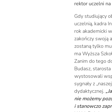
rektor uczelni na
Gdy studiujący o
uczelnią, kadra I
rok akademicki w
zakończy swoją a
zostaną tylko mur
ma Wyższa Szkoła
Zanim do tego do
Budasz, starosta
wystosowali wspól
sygnały z „nasze
dydaktycznej.
„Ja
nie możemy pozos
i stanowczo zap