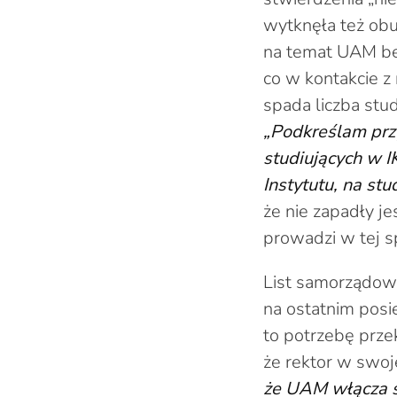
wytknęła też obu
na temat UAM bez
co w kontakcie z
spada liczba st
„Podkreślam prz
studiujących w I
Instytutu, na st
że nie zapadły je
prowadzi w tej 
List samorządow
na ostatnim posi
to potrzebę prze
że rektor w swoj
że UAM włącza s