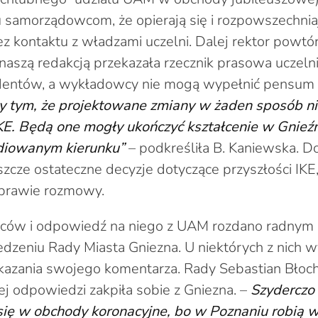
 samorządowcom, że opierają się i rozpowszechniaj
 kontaktu z władzami uczelni. Dalej rektor powtór
 naszą redakcją przekazała rzecznik prasowa uczeln
udentów, a wykładowcy nie mogą wypełnić pensum
y tym, że projektowane zmiany w żaden sposób n
KE. Będą one mogły ukończyć kształcenie w Gnieźn
udiowanym kierunku”
– podkreśliła B. Kaniewska. Do
szcze ostateczne decyzje dotyczące przyszłości IKE,
sprawie rozmowy.
ców i odpowiedź na niego z UAM rozdano radnym 
edzeniu Rady Miasta Gniezna. U niektórych z nich 
kazania swojego komentarza. Rady Sebastian Błoc
ej odpowiedzi zakpiła sobie z Gniezna. –
Szyderczo
ię w obchody koronacyjne, bo w Poznaniu robią w