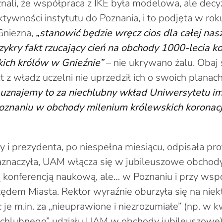
nali, że współpraca z IKE była modelowa, ale decy
ktywności instytutu do Poznania, i to podjęta w ro
Gniezna,
„stanowić będzie wręcz cios dla całej nasz
rzykry fakt rzucający cień na obchody 1000-lecia ko
kich królów w Gnieźnie”
– nie ukrywano żalu. Oba
ikt z władz uczelni nie uprzedził ich o swoich planac
ie uznajemy to za niechlubny wkład Uniwersytetu 
oznaniu w obchody milenium królewskich koronacj
y i prezydenta, po niespełna miesiącu, odpisała pro
aznaczyła, UAM włącza się w jubileuszowe obchod
konferencją naukową, ale… w Poznaniu i przy wsp
dem Miasta. Rektor wyraźnie oburzyła się na niektó
 je m.in. za „nieuprawione i niezrozumiałe” (np. w k
echlubnego” udziału UAM w obchody jubileuszowe)