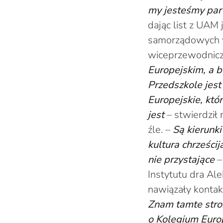
my jesteśmy part
dając list z UAM 
samorządowych w 
wiceprzewodnicz
Europejskim, a 
Przedszkole jest
Europejskie, któ
jest
– stwierdził 
źle. –
Są kierunki
kultura chrześci
nie przystające
–
Instytutu dra A
nawiązały kontak
Znam tamte stro
o Kolegium Europ