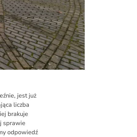
źnie, jest już
jąca liczba
ej brakuje
j sprawie
amy odpowiedź