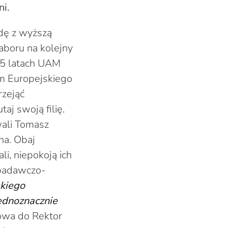
ni.
dę z wyższą
naboru na kolejny
25 latach UAM
um Europejskiego
rzejąć
j swoją filię.
wali Tomasz
na. Obaj
li, niepokoją ich
 badawczo-
skiego
jednoznacznie
łowa do Rektor