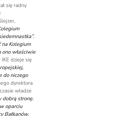
ał się radny
z
lejzer,
Kolegium
siedemnastka”.
ć na Kolegium
m ono właściwie
 IKE dzieje się
ropejskiej,
e do niczego
snego dyrektora
czasie władze
w dobrą stronę.
w oparciu
cy Bałkanów.