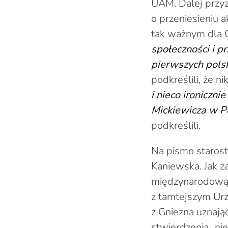
UAM. Dalej przyz
o przeniesieniu a
tak ważnym dla 
społeczności i p
pierwszych pols
podkreślili, że n
i nieco ironiczn
Mickiewicza w P
podkreślili.
Na pismo starost
Kaniewska. Jak z
międzynarodową 
z tamtejszym Urzę
z Gniezna uznając
stwierdzenia „ni