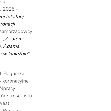
zja
ku 2025 –
ej lokalnej
ronacji
j samorządowcy
h.
„Z żalem
im. Adama
i w Gnieźnie”
–
f. Bogumiła
y koronacyjne
ółpracy
re treści listu
westii
. Profesor