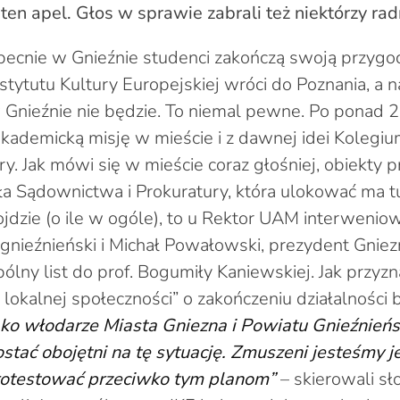
 ten apel. Głos w sprawie zabrali też niektórzy rad
becnie w Gnieźnie studenci zakończą swoją przygo
nstytutu Kultury Europejskiej wróci do Poznania, a 
 Gnieźnie nie będzie. To niemal pewne. Po ponad 
kademicką misję w mieście i z dawnej idei Kolegi
y. Jak mówi się w mieście coraz głośniej, obiekty p
 Sądownictwa i Prokuratury, która ulokować ma tuta
jdzie (o ile w ogóle), to u Rektor UAM interwenio
 gnieźnieński i Michał Powałowski, prezydent Gniez
ny list do prof. Bogumiły Kaniewskiej. Jak przyzna
j lokalnej społeczności” o zakończeniu działalności
ko włodarze Miasta Gniezna i Powiatu Gnieźnień
tać obojętni na tę sytuację. Zmuszeni jesteśmy 
rotestować przeciwko tym planom”
– skierowali s