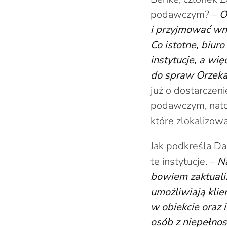
podawczym? –
O
i przyjmować wn
Co istotne, biur
instytucje, a w
do spraw Orzeka
już o dostarczen
podawczym, nato
które zlokalizowa
Jak podkreśla Da
te instytucje. –
Na
bowiem zaktuali
umożliwiają kli
w obiekcie oraz 
osób z niepełno