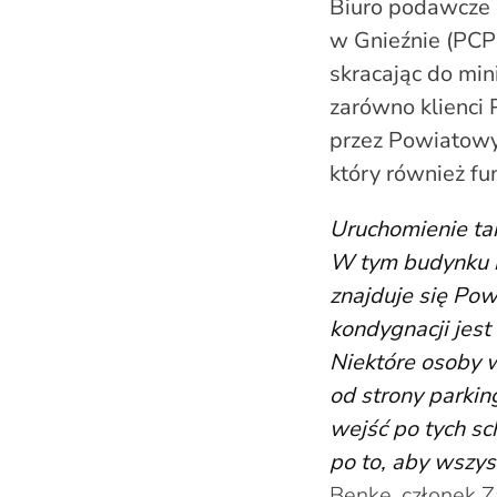
Biuro podawcze 
w Gnieźnie (PCP
skracając do mi
zarówno klienci 
przez Powiatowy
który również fu
Uruchomienie tak
W tym budynku mi
znajduje się Po
kondygnacji jes
Niektóre osoby w
od strony parkin
wejść po tych sc
po to, aby wszys
Benke, członek Z