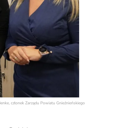
enke, członek Zarządu Powiatu Gnieźnieńskiego