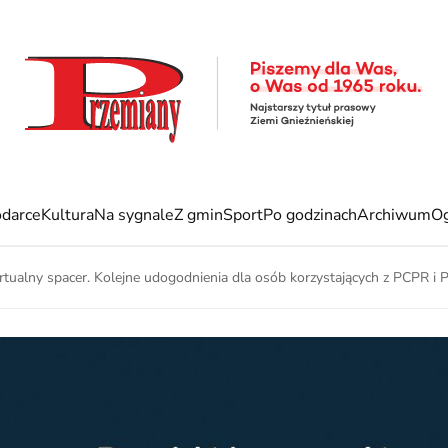
darce
Kultura
Na sygnale
Z gmin
Sport
Po godzinach
Archiwum
Og
rtualny spacer. Kolejne udogodnienia dla osób korzystających z PCPR 