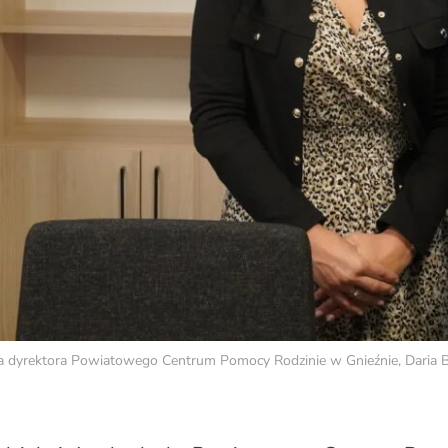
 dyrektora Powiatowego Centrum Pomocy Rodzinie w Gnieźnie, Daria B