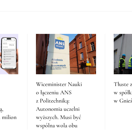
Wiceminister Nauki
Tłuste 
o łączeniu ANS
w spółk
z Politechniką:
w Gnieź
ą,
Autonomia uczelni
 milion
wyższych. Musi być
wspólna wola obu