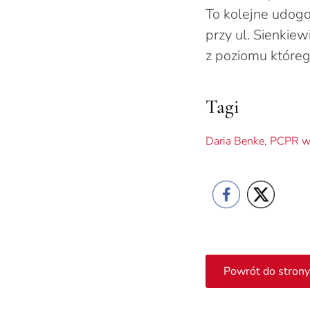
To kolejne udog
przy ul. Sienkie
z poziomu któreg
Tagi
Daria Benke
,
PCPR w 
Powrót do strony