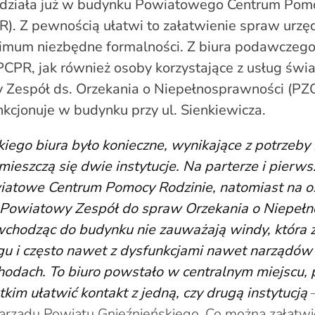
działa już w budynku Powiatowego Centrum Pomo
R). Z pewnością ułatwi to załatwienie spraw urz
nimum niezbędne formalności. Z biura podawczego
PCPR, jak również osoby korzystające z usług świ
 Zespół ds. Orzekania o Niepełnosprawności (PZ
nkcjonuje w budynku przy ul. Sienkiewicza.
iego biura było konieczne, wynikające z potrzeb
eszczą się dwie instytucje. Na parterze i pierws
wiatowe Centrum Pomocy Rodzinie, natomiast na os
t Powiatowy Zespół do spraw Orzekania o Niepeł
chodząc do budynku nie zauważają windy, która z
gu i często nawet z dysfunkcjami nawet narządów 
hodach. To biuro powstało w centralnym miejscu, 
tkim ułatwić kontakt z jedną, czy drugą instytucją
–
arządu Powiatu Gnieźnieńskiego. Co można załatwi