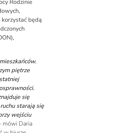
cy Rodzinie
ędowych,
 korzystać będą
adczonych
OON),
y mieszkańców.
zym piętrze
tatniej
nosprawności.
najduje się
ruchu starają się
przy wejściu
 mówi Daria
ć w biurze