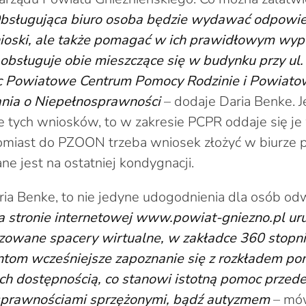
bsługująca biuro osoba będzie wydawać odpowie
ioski, ale także pomagać w ich prawidłowym wype
o obsługuje obie mieszczące się w budynku przy ul.
ięc Powiatowe Centrum Pomocy Rodzinie i Powiato
nia o Niepełnosprawności
– dodaje Daria Benke. J
ie tych wniosków, to w zakresie PCPR oddaje się je
miast do PZOON trzeba wniosek złożyć w biurze
ne jest na ostatniej kondygnacji.
ria Benke, to nie jedyne udogodnienia dla osób od
 stronie internetowej www.powiat-gniezno.pl u
zowane spacery wirtualne, w zakładce 360 stopni,
entom wcześniejsze zapoznanie się z rozkładem po
ich dostępnością, co stanowi istotną pomoc przed
sprawnościami sprzężonymi, bądź autyzmem
– mów