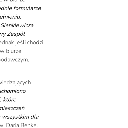
dnie formularze
łnieniu.
 Sienkiewicza
wy Zespół
ednak jeśli chodzi
 w biurze
 podawczym,
wiedzających
ruchomiono
 które
mieszczeń
e wszystkim dla
i Daria Benke.