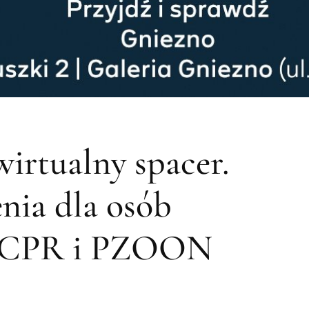
irtualny spacer.
nia dla osób
z PCPR i PZOON