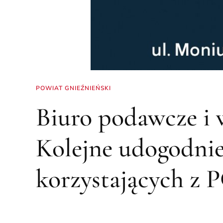
POWIAT GNIEŹNIEŃSKI
Biuro podawcze i w
Kolejne udogodnie
korzystających 