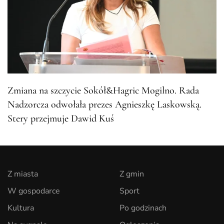
Zmiana na szczycie Sokół&Hagric Mogilno. Rada
Nadzorcza odwołała prezes Agnieszkę Laskowską.
Stery przejmuje Dawid Kuś
Z miasta
Z gmin
W gospodarce
Sport
Kultura
Po godzinach