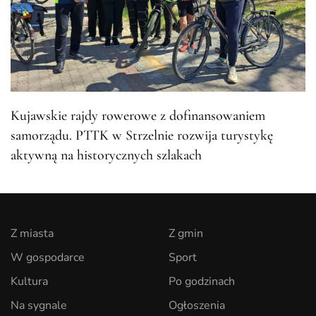
Kujawskie rajdy rowerowe z dofinansowaniem
samorządu. PTTK w Strzelnie rozwija turystykę
aktywną na historycznych szlakach
Z miasta
Z gmin
W gospodarce
Sport
Kultura
Po godzinach
Na sygnale
Ogłoszenia