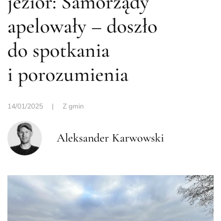
jezior: Samorządy
apelowały – doszło
do spotkania
i porozumienia
14/01/2025
|
Z gmin
Aleksander Karwowski