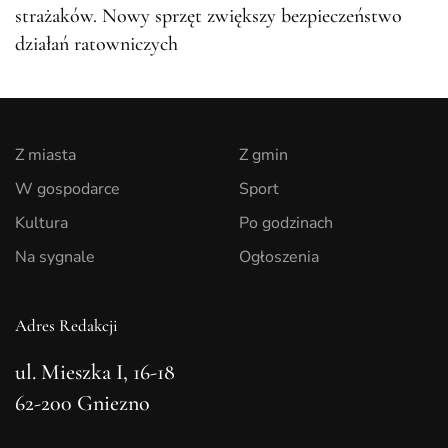
strażaków. Nowy sprzęt zwiększy bezpieczeństwo
działań ratowniczych
Z miasta
Z gmin
W gospodarce
Sport
Kultura
Po godzinach
Na sygnale
Ogłoszenia
Adres Redakcji
ul. Mieszka I, 16-18
62-200 Gniezno