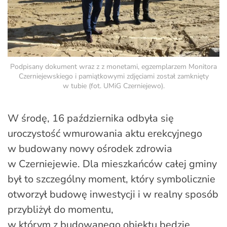
Podpisany dokument wraz z z monetami, egzemplarzem Monitora
Czerniejewskiego i pamiątkowymi zdjęciami został zamknięty
w tubie (fot. UMiG Czerniejewo).
W środę, 16 października odbyła się
uroczystość wmurowania aktu erekcyjnego
w budowany nowy ośrodek zdrowia
w Czerniejewie. Dla mieszkańców całej gminy
był to szczególny moment, który symbolicznie
otworzył budowę inwestycji i w realny sposób
przybliżył do momentu,
w którym z budowanego obiektu będzie