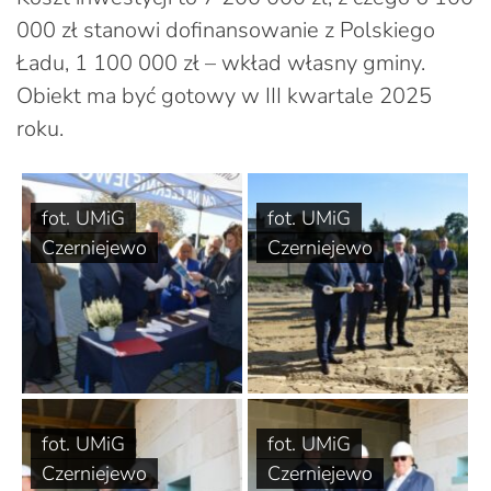
000 zł stanowi dofinansowanie z Polskiego
Ładu, 1 100 000 zł – wkład własny gminy.
Obiekt ma być gotowy w III kwartale 2025
roku.
fot. UMiG
fot. UMiG
Czerniejewo
Czerniejewo
fot. UMiG
fot. UMiG
Czerniejewo
Czerniejewo