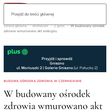
Przejdź do treści głównej
Strona główna
Archiwum
Z gmin
W budowany ośrodek
zdrowia wmurowano akt erekcyjny
BUDOWA OŚRODKA ZDROWIA W CZERNIEJEWIE
W budowany ośrodek
zdrowia wmurowano akt