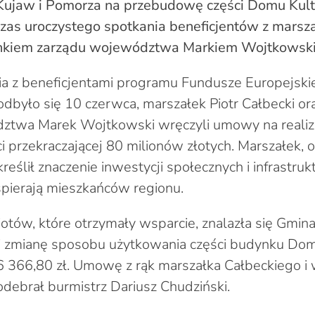
 Kujaw i Pomorza na przebudowę części Domu Ku
zas uroczystego spotkania beneficjentów z marsz
onkiem zarządu województwa Markiem Wojtkowsk
a z beneficjentami programu Fundusze Europejski
 odbyło się 10 czerwca, marszałek Piotr Całbecki or
ztwa Marek Wojtkowski wręczyli umowy na realiz
i przekraczającej 80 milionów złotych. Marszałek, 
eślił znaczenie inwestycji społecznych i infrastruk
pierają mieszkańców regionu.
ów, które otrzymały wsparcie, znalazła się Gmina
 zmianę sposobu użytkowania części budynku Dom
6 366,80 zł. Umowę z rąk marszałka Całbeckiego i
ebrał burmistrz Dariusz Chudziński.