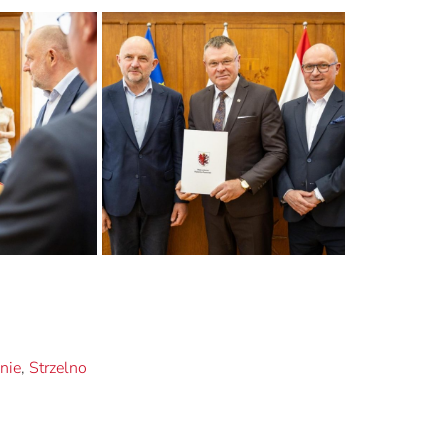
nie
,
Strzelno