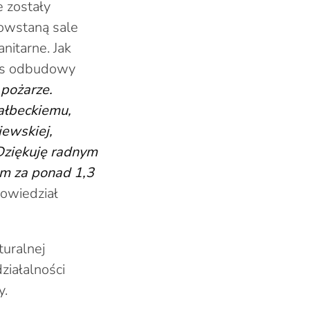
 zostały
owstaną sale
nitarne. Jak
ces odbudowy
pożarze.
ałbeckiemu,
ewskiej,
ziękuję radnym
em za ponad 1,3
owiedział
turalnej
ziałalności
y.