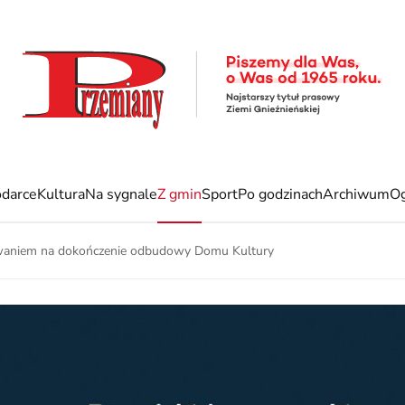
darce
Kultura
Na sygnale
Z gmin
Sport
Po godzinach
Archiwum
Og
owaniem na dokończenie odbudowy Domu Kultury