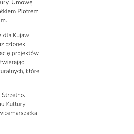
ltury. Umowę
ałkiem Piotrem
im.
e dla Kujaw
az członek
ację projektów
otwierając
turalnych, które
 Strzelno.
u Kultury
 wicemarszałka