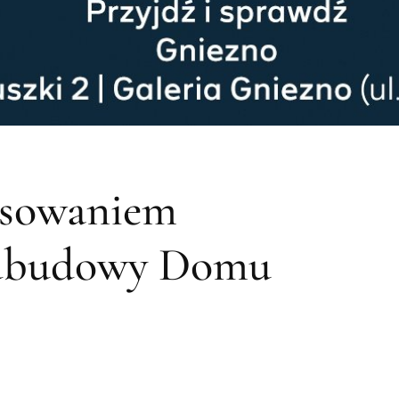
nsowaniem
odbudowy Domu