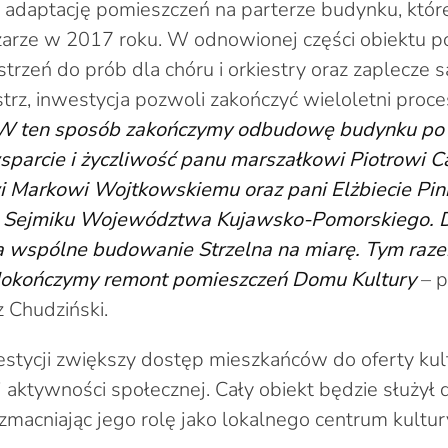
 adaptację pomieszczeń na parterze budynku, które
żarze w 2017 roku. W odnowionej części obiektu p
trzeń do prób dla chóru i orkiestry oraz zaplecze sa
strz, inwestycja pozwoli zakończyć wieloletni pro
W ten sposób zakończymy odbudowę budynku po 
sparcie i życzliwość panu marszałkowi Piotrowi C
 Markowi Wojtkowskiemu oraz pani Elżbiecie Pini
j Sejmiku Województwa Kujawsko-Pomorskiego. D
za wspólne budowanie Strzelna na miarę. Tym raz
 dokończymy remont pomieszczeń Domu Kultury
– p
z Chudziński.
stycji zwiększy dostęp mieszkańców do oferty kul
 aktywności społecznej. Cały obiekt będzie służył d
macniając jego rolę jako lokalnego centrum kultur