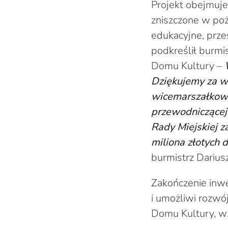
Projekt obejmuje
zniszczone w po
edukacyjne, przes
podkreślił burmi
Domu Kultury –
Dziękujemy za w
wicemarszałkowi
przewodniczące
Rady Miejskiej 
miliona złotych
burmistrz Darius
Zakończenie inwe
i umożliwi rozwój
Domu Kultury, wz