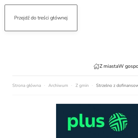
Przejdź do treści głównej
czwartek, 6 sierpnia 2026
Z miasta
W gospo
Strona główna
Archiwum
Z gmin
Strzelno z dofinans