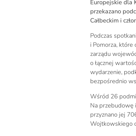
Europejskie dla
przekazano podc
Całbeckim i czł
Podczas spotkani
i Pomorza, które
zarządu wojewód
o łącznej wartośc
wydarzenie, podkr
bezpośrednio ws
Wśród 26 podmiot
Na przebudowę i
przyznano jej 70
Wojtkowskiego od