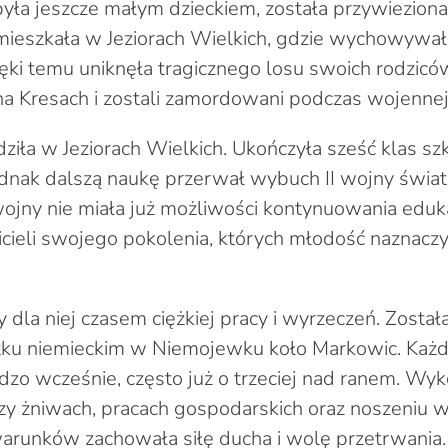
yła jeszcze małym dzieckiem, została przywieziona
amieszkała w Jeziorach Wielkich, gdzie wychowywała 
ięki temu uniknęła tragicznego losu swoich rodzicó
 na Kresach i zostali zamordowani podczas wojennej
ziła w Jeziorach Wielkich. Ukończyła sześć klas sz
dnak dalszą naukę przerwał wybuch II wojny świat
ojny nie miała już możliwości kontynuowania eduka
cieli swojego pokolenia, których młodość naznacz
y dla niej czasem ciężkiej pracy i wyrzeczeń. Zosta
tku niemieckim w Niemojewku koło Markowic. Każd
dzo wcześnie, często już o trzeciej nad ranem. Wyk
rzy żniwach, pracach gospodarskich oraz noszeniu w
arunków zachowała siłę ducha i wolę przetrwania.