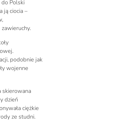
 do Polski
ją ciocia –
w,
 zawieruchy.
koły
owej.
cji, podobnie jak
yły wojenne
ła skierowana
y dzień
onywała ciężkie
ody ze studni.