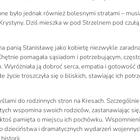
zone było jednak również bolesnymi stratami – musia
i Krystyny. Dziś mieszka w pod Strzelnem pod czułą 
 panią Stanisławę jako kobietę niezwykle zaradną
Chętnie pomagała sąsiadom i potrzebującym, często
. Wyróżniała ją dobroć serca, empatia i gotowość d
e życie troszczyła się o bliskich, stawiając ich pot
ślami do rodzinnych stron na Kresach. Szczególnie
ych wspomina swoich rodziców, zastanawiając się,
 ktoś pamięta o miejscu ich pochówku. Wspomnien
o dzieciństwa i dramatycznych wydarzeń wojennyc
historii.