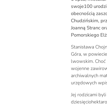
swoje100 urodzi
obecnością zaszc
Chudzińskim, pr
Joanną Stranc o
Pomorskiego Elż
Stanisława Chojn
Góra, w powieci
lwowskim. Choć 
wojenne zawirowa
archiwalnych ma
urzędowych wpis
Jej rodzicami byl
dziesięciohektaro