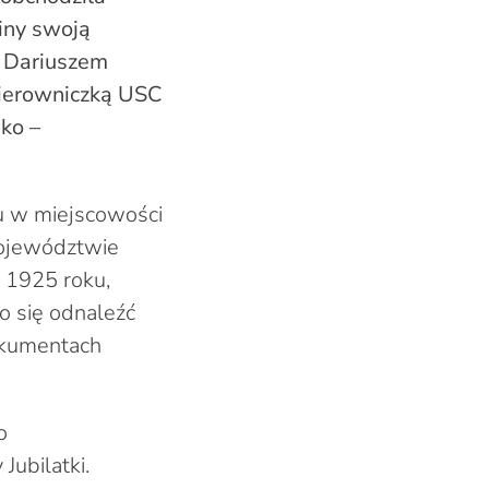
iny swoją
m Dariuszem
kierowniczką USC
ko –
ku w miejscowości
województwie
 1925 roku,
o się odnaleźć
okumentach
o
Jubilatki.