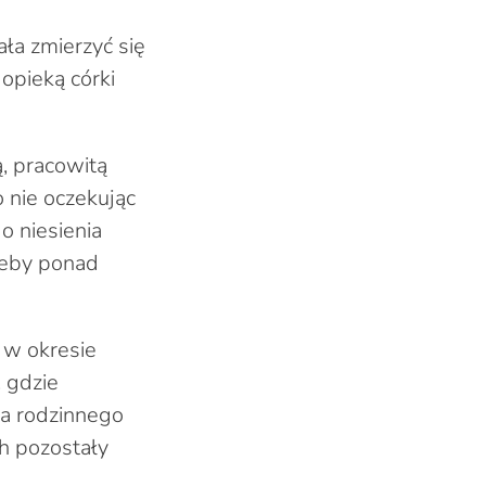
ła zmierzyć się
opieką córki
, pracowitą
 nie oczekując
o niesienia
rzeby ponad
 w okresie
 gdzie
ia rodzinnego
h pozostały