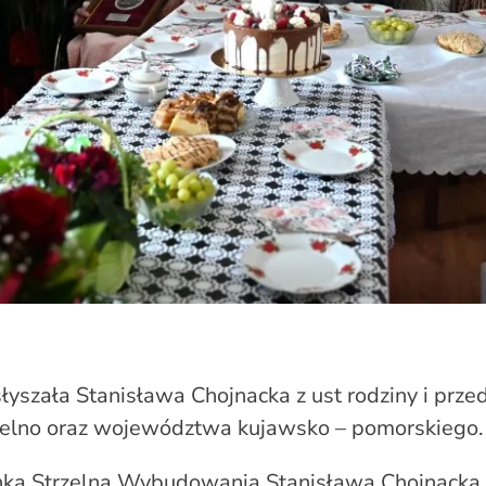
słyszała Stanisława Chojnacka z ust rodziny i przed
elno oraz województwa kujawsko – pomorskiego.
anka Strzelna Wybudowania Stanisława Chojnacka