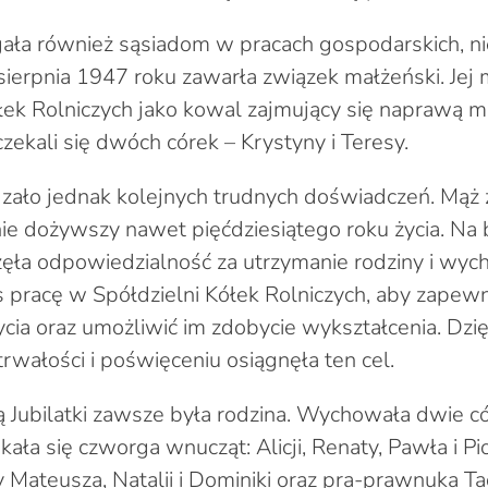
ała również sąsiadom w pracach gospodarskich, ni
 sierpnia 1947 roku zawarła związek małżeński. Jej
łek Rolniczych jako kowal zajmujący się naprawą ma
ekali się dwóch córek – Krystyny i Teresy.
dzało jednak kolejnych trudnych doświadczeń. Mąż 
ie dożywszy nawet pięćdziesiątego roku życia. Na 
ęła odpowiedzialność za utrzymanie rodziny i wyc
pracę w Spółdzielni Kółek Rolniczych, aby zapewn
cia oraz umożliwić im zdobycie wykształcenia. Dzię
rwałości i poświęceniu osiągnęła ten cel.
Jubilatki zawsze była rodzina. Wychowała dwie có
kała się czworga wnucząt: Alicji, Renaty, Pawła i Pi
 Mateusza, Natalii i Dominiki oraz pra-prawnuka T