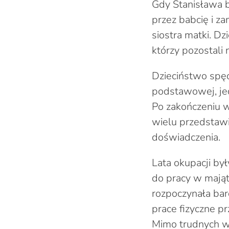
Gdy Stanisława b
przez babcię i z
siostra matki. Dz
którzy pozostali
Dzieciństwo spęd
podstawowej, je
Po zakończeniu w
wielu przedstawi
doświadczenia.
Lata okupacji był
do pracy w mają
rozpoczynała bar
prace fizyczne p
Mimo trudnych w