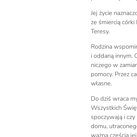
Jej życie naznac
ze śmiercią córk
Teresy.
Rodzina wspomina
i oddaną innym. 
niczego w zamian
pomocy. Przez cał
własne.
Do dziś wraca my
Wszystkich Święt
spoczywają i czy
domu, utraconeg
ważną częścią jej 