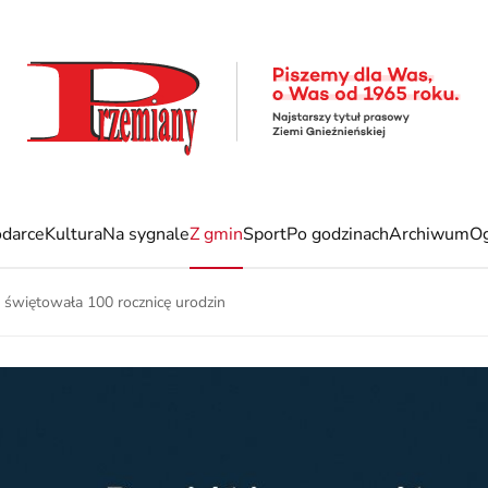
darce
Kultura
Na sygnale
Z gmin
Sport
Po godzinach
Archiwum
Og
 świętowała 100 rocznicę urodzin