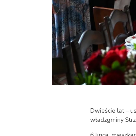
Dwieście lat – u
władzgminy Strz
6 lipca, mieszk