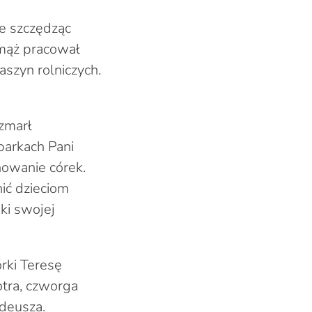
e szczędząc
 mąż pracował
szyn rolniczych.
zmarł
barkach Pani
howanie córek.
ić dzieciom
ki swojej
rki Teresę
otra, czworga
adeusza.