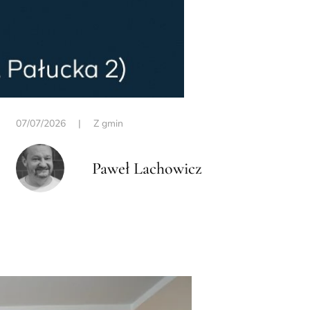
07/07/2026
|
Z gmin
Paweł Lachowicz