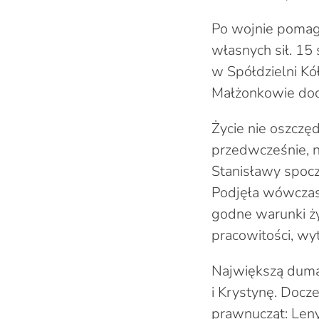
Po wojnie pomag
własnych sił. 15
w Spółdzielni Kó
Małżonkowie docz
Życie nie oszczę
przedwcześnie, n
Stanisławy spocz
Podjęła wówczas 
godne warunki ży
pracowitości, wyt
Największą dumą 
i Krystynę. Docze
prawnucząt: Leny