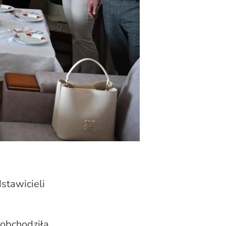
stawicieli
 obchodziła