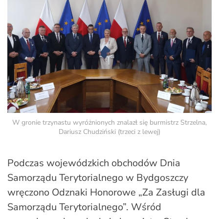
W gronie trzynastu wyróżnionych znalazł się burmistrz Strzelna,
Dariusz Chudziński (trzeci z lewej)
Podczas wojewódzkich obchodów Dnia
Samorządu Terytorialnego w Bydgoszczy
wręczono Odznaki Honorowe „Za Zasługi dla
Samorządu Terytorialnego”. Wśród