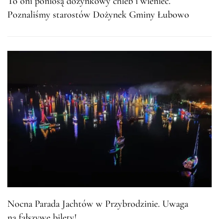
To oni poniosą dożynkowy chleb i wieniec.
Poznaliśmy starostów Dożynek Gminy Łubowo
Nocna Parada Jachtów w Przybrodzinie. Uwaga
na fałszywe bilety!