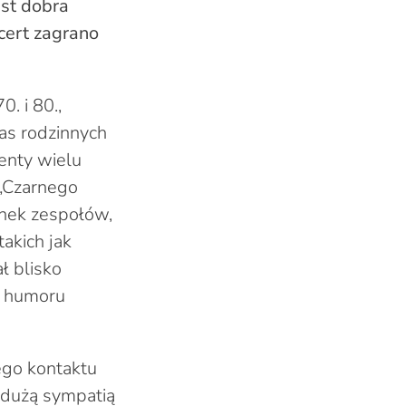
st dobra
cert zagrano
. i 80.,
as rodzinnych
enty wielu
 „Czarnego
enek zespołów,
takich jak
ł blisko
 i humoru
ego kontaktu
k dużą sympatią