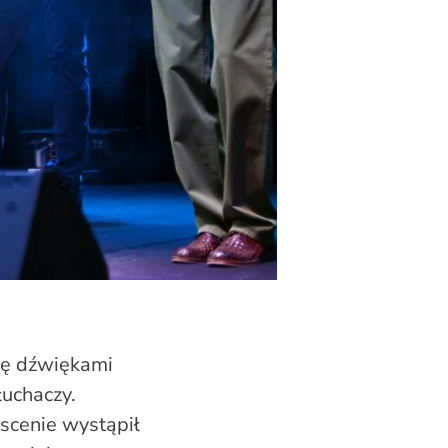
ię dźwiękami
łuchaczy.
scenie wystąpił