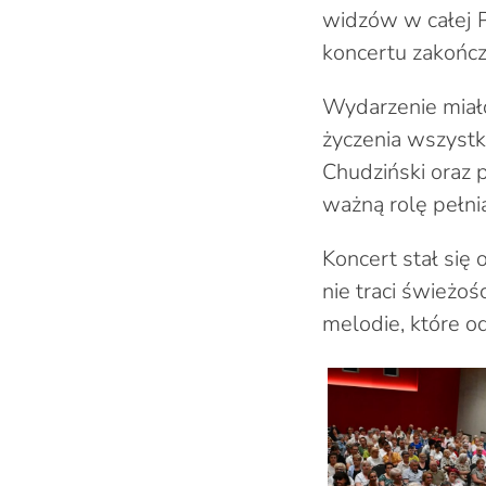
widzów w całej P
koncertu zakończ
Wydarzenie miało
życzenia wszystk
Chudziński oraz 
ważną rolę pełnią
Koncert stał się
nie traci świeżoś
melodie, które od