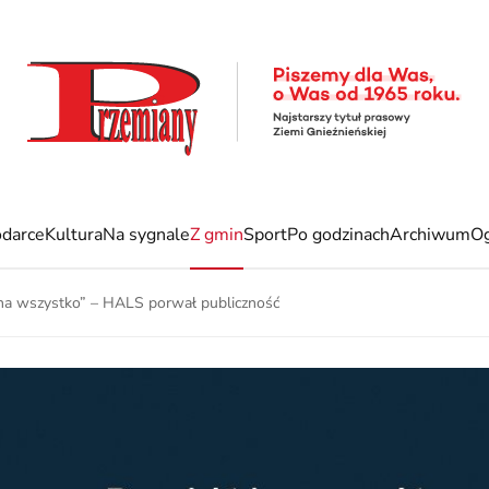
darce
Kultura
Na sygnale
Z gmin
Sport
Po godzinach
Archiwum
Og
 na wszystko” – HALS porwał publiczność