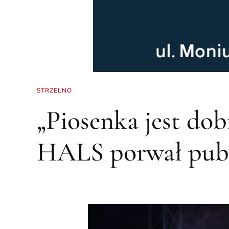
STRZELNO
„Piosenka jest dob
HALS porwał publ