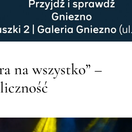
ra na wszystko” –
iczność