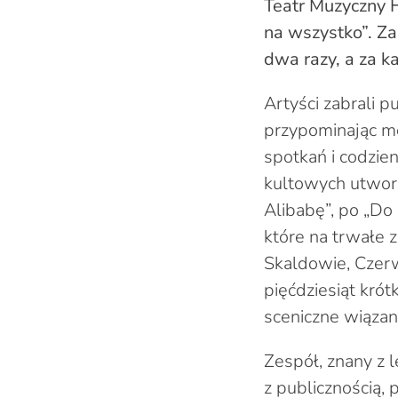
Teatr Muzyczny 
na wszystko”. Z
dwa razy, a za k
Artyści zabrali p
przypominając m
spotkań i codzi
kultowych utworó
Alibabę”, po „Do
które na trwałe z
Skaldowie, Czerw
pięćdziesiąt krót
sceniczne wiązan
Zespół, znany z 
z publicznością,