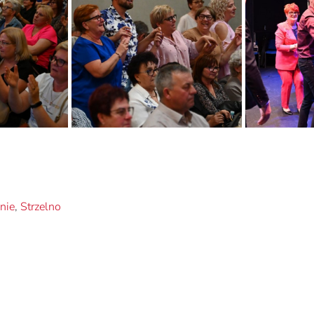
nie
,
Strzelno