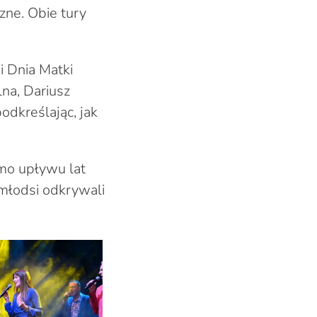
zne. Obie tury
i Dnia Matki
na, Dariusz
odkreślając, jak
imo upływu lat
 młodsi odkrywali