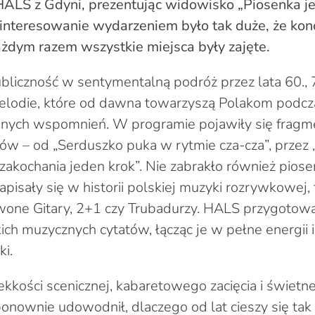
HALS z Gdyni, prezentując widowisko „Piosenka je
ainteresowanie wydarzeniem było tak duże, że kon
ażdym razem wszystkie miejsca były zajęte.
ubliczność w sentymentalną podróż przez lata 60., 70
elodie, które od dawna towarzyszą Polakom podcz
ennych wspomnień. W programie pojawiły się fragm
w – od „Serduszko puka w rytmie cza-cza”, przez
 zakochania jeden krok”. Nie zabrakło również pios
apisały się w historii polskiej muzyki rozrywkowej, 
one Gitary, 2+1 czy Trubadurzy. HALS przygotowa
kich muzycznych cytatów, łącząc je w pełne energii
ki.
lekkości scenicznej, kabaretowego zacięcia i świetn
 ponownie udowodnił, dlaczego od lat cieszy się ta