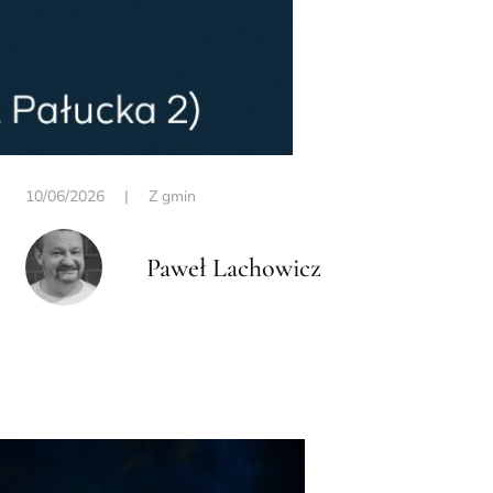
10/06/2026
|
Z gmin
Paweł Lachowicz