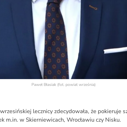
Paweł Błasiak (fot. powiat września)
rzesińskiej lecznicy zdecydowała, że pokieruje s
k m.in. w Skierniewicach, Wrocławiu czy Nisku.