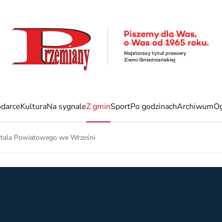
darce
Kultura
Na sygnale
Z gmin
Sport
Po godzinach
Archiwum
Og
pitala Powiatowego we Wrześni