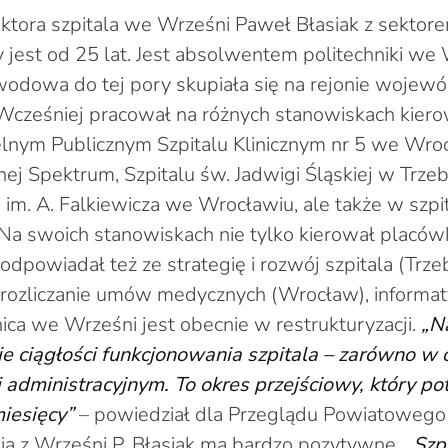
tora szpitala we Wrześni Paweł Błasiak z sektor
 jest od 25 lat. Jest absolwentem politechniki we
awodowa do tej pory skupiała się na rejonie wojew
Wcześniej pracował na różnych stanowiskach kier
lnym Publicznym Szpitalu Klinicznym nr 5 we Wro
znej Spektrum, Szpitalu św. Jadwigi Śląskiej w Trzeb
 im. A. Falkiewicza we Wrocławiu, ale także w szpi
. Na swoich stanowiskach nie tylko kierował placó
dpowiadał też ze strategię i rozwój szpitala (Trzeb
 rozliczanie umów medycznych (Wrocław), informat
ica we Wrześni jest obecnie w restrukturyzacji.
„N
e ciągłości funkcjonowania szpitala – zarówno w 
 administracyjnym. To okres przejściowy, który po
iesięcy”
– powiedział dla Przeglądu Powiatowego
a z Wrześni P. Błasiak ma bardzo pozytywne.
„Szpi