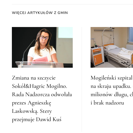
WIĘCEJ ARTYKUŁÓW Z GMIN
Zmiana na szczycie
Mogileński szpital
Sokół&Hagric Mogilno.
na skraju upadku.
Rada Nadzorcza odwołała
milionów długu, c
prezes Agnieszkę
i brak nadzoru
Laskowską. Stery
przejmuje Dawid Kuś