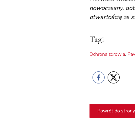
nowoczesny, dobr
otwartością ze s
Tagi
Ochrona zdrowia
,
Paw
Powrót do strony