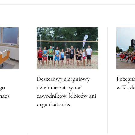
Deszczowy sierpniowy
Pożegna
 30
dzień nie zatrzymał
w Kisz
haos
zawodników, kibiców ani
organizatorów.