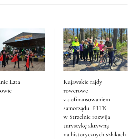
nie Lata
Kujawskie rajdy
kowie
rowerowe
z dofinansowaniem
samorządu. PTTK
w Strzelnie rozwija
turystykę aktywną
na historycznych szlakach