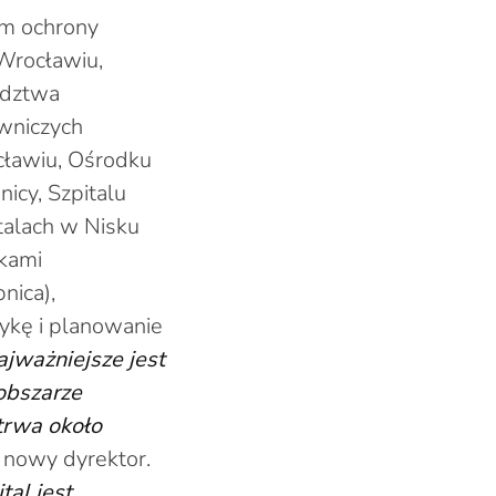
em ochrony
 Wrocławiu,
ództwa
owniczych
cławiu, Ośrodku
nicy, Szpitalu
talach w Nisku
wkami
nica),
ykę i planowanie
ajważniejsze jest
obszarze
trwa około
 nowy dyrektor.
tal jest