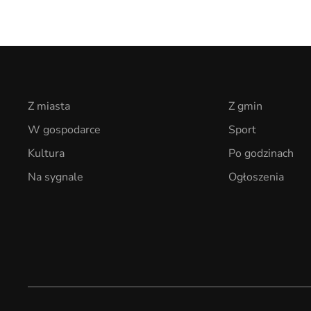
Z miasta
Z gmin
W gospodarce
Sport
Kultura
Po godzinach
Na sygnale
Ogłoszenia