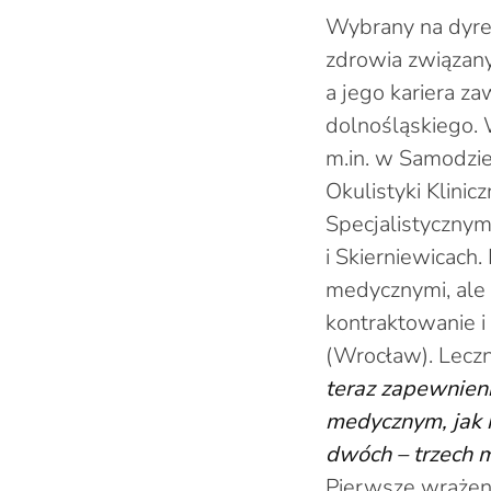
Wybrany na dyrek
zdrowia związany
a jego kariera z
dolnośląskiego. 
m.in. w Samodzie
Okulistyki Klinic
Specjalistycznym
i Skierniewicach
medycznymi, ale o
kontraktowanie i
(Wrocław). Leczn
teraz zapewnieni
medycznym, jak i
dwóch – trzech m
Pierwsze wrażeni