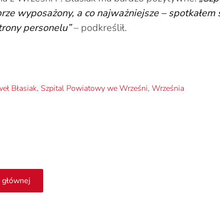
ze wyposażony, a co najważniejsze – spotkałem s
trony personelu”
– podkreślił.
eł Błasiak
,
Szpital Powiatowy we Wrześni
,
Września
 głównej