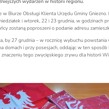
niejszych wydarzeń w historii regionu.
e w Biurze Obsługi Klienta Urzędu Gminy Gniezno.
iedziałek i wtorek, 22 i 23 grudnia, w godzinach p
ńcy zostaną poproszeni o podanie adresu zamieszk
a, by 27 grudnia – w rocznicę wybuchu powstania 
 na domach i przy posesjach, oddając w ten sposób
o znaczeniu tego zwycięskiego zrywu dla historii W