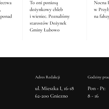
łectwa
To oni poniosą
Nocna P
,
dożynkowy chleb
w Przyb
ę ponad
i wieniec. Poznaliśmy
na fałsz
starostów Dożynek
Gminy Łubowo
Adres Redakcji
Godziny prac
ul. Mieszka I, 16-18
Pon - Pt:
62-200 Gniezno
8 - 16