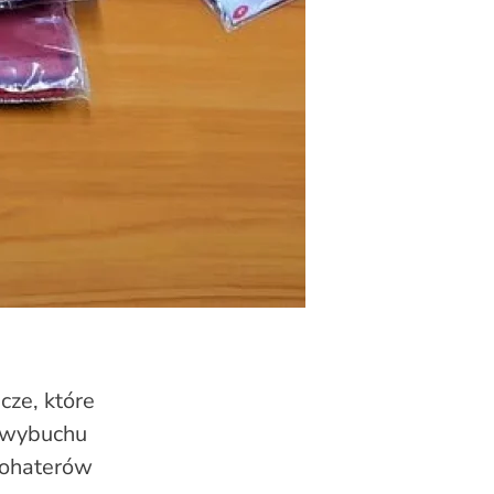
ze, które
y wybuchu
bohaterów