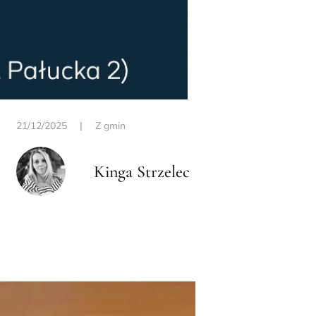
21/12/2025
|
Z gmin
Kinga Strzelec