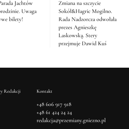
arada Jachtów
Zmiana na szczycie
rodzinie. Uwaga
Sokół&Hagric Mogilno.
ywe bilety!
Rada Nadzorcza odwołała
prezes Agnieszkę
Laskowską. Stery
przejmuje Dawid Kuś
y Redakcji
Kontakt
+48 606 917 918
+48 61 424 24 24
redakcja@przemiany.gniezno.pl