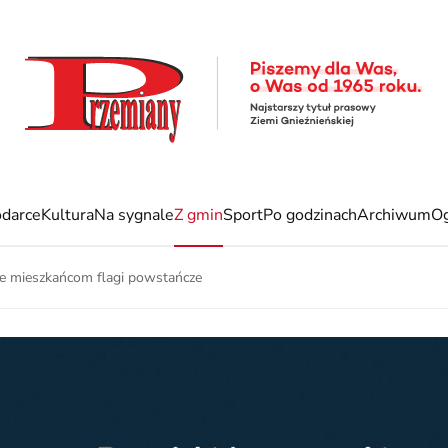
darce
Kultura
Na sygnale
Z gmin
Sport
Po godzinach
Archiwum
Og
e mieszkańcom flagi powstańcze