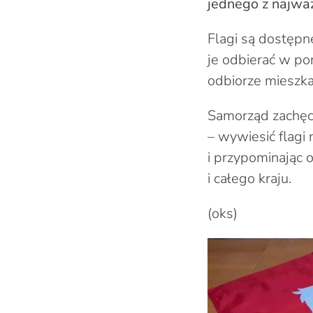
jednego z najważ
Flagi są dostępn
je odbierać w pon
odbiorze mieszka
Samorząd zachęc
– wywiesić flagi
i przypominając 
i całego kraju.
(oks)