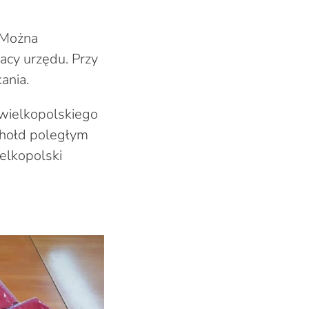
 Można
racy urzędu. Przy
ania.
wielkopolskiego
 hołd poległym
ielkopolski