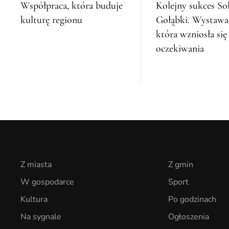
Współpraca, która buduje
Kolejny sukces So
kulturę regionu
Gołąbki. Wystawa
która wzniosła si
oczekiwania
Z miasta
Z gmin
W gospodarce
Sport
Kultura
Po godzinach
Na sygnale
Ogłoszenia