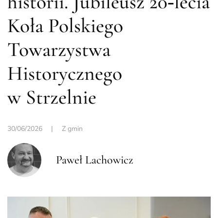
historii. Jubileusz 20‑lecia
Koła Polskiego
Towarzystwa
Historycznego
w Strzelnie
30/06/2026
|
Z gmin
Paweł Lachowicz