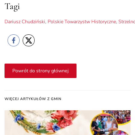
Tagi
Dariusz Chudziński
,
Polskie Towarzystw Historyczne
,
Strzeln
Powrót do strony głównej
WIĘCEJ ARTYKUŁÓW Z GMIN