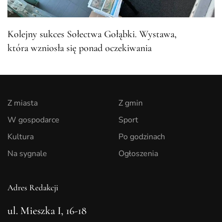
Kolejny sukces Sołectwa Gołąbki. Wystawa,
która wzniosła się ponad oczekiwania
Z miasta
Z gmin
W gospodarce
Sport
Kultura
Po godzinach
Na sygnale
Ogłoszenia
Adres Redakcji
ul. Mieszka I, 16-18