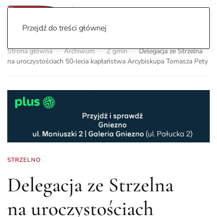
Przejdź do treści głównej
Strona główna
Archiwum
Z gmin
Delegacja ze Strzelna
na uroczystościach 50‑lecia kapłaństwa Arcybiskupa Tomasza Pety
STRZELNO
Delegacja ze Strzelna
na uroczystościach