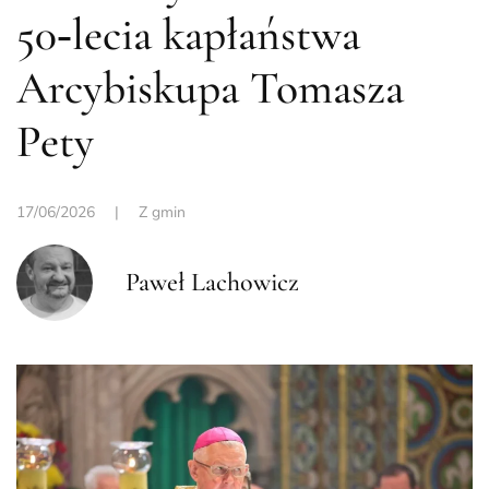
50‑lecia kapłaństwa
Arcybiskupa Tomasza
Pety
17/06/2026
|
Z gmin
Paweł Lachowicz