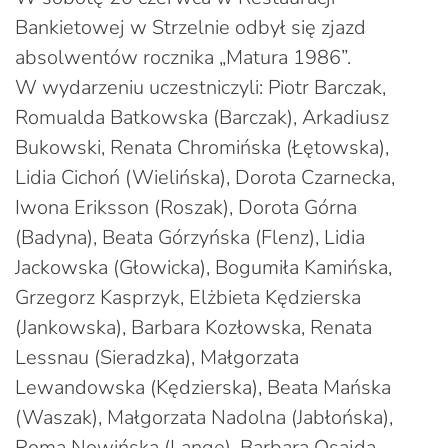
Bankietowej w Strzelnie odbył się zjazd
absolwentów rocznika „Matura 1986”.
W wydarzeniu uczestniczyli: Piotr Barczak,
Romualda Batkowska (Barczak), Arkadiusz
Bukowski, Renata Chromińska (Łętowska),
Lidia Cichoń (Wielińska), Dorota Czarnecka,
Iwona Eriksson (Roszak), Dorota Górna
(Badyna), Beata Górzyńska (Flenz), Lidia
Jackowska (Głowicka), Bogumiła Kamińska,
Grzegorz Kasprzyk, Elżbieta Kędzierska
(Jankowska), Barbara Kozłowska, Renata
Lessnau (Sieradzka), Małgorzata
Lewandowska (Kędzierska), Beata Mańska
(Waszak), Małgorzata Nadolna (Jabłońska),
Roma Nowińska (Lange), Barbara Osajda