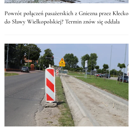
Powrót połączeń pasażerskich z Gniezna przez Kłecko
do Sławy Wielkopolskiej? Termin znów się oddala