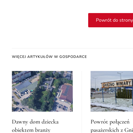
Powrót do strony
WIĘCEJ ARTYKUŁÓW W GOSPODARCE
Dawny dom dziecka
Powrót połączeń
obiektem branży
pasażerskich z Gn