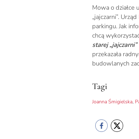
Mowa o działce u 
„jajczarni”. Urz
parkingu. Jak inf
chcą wykorzystać
starej „jajczarni
przekazała radny
budowlanych zad
Tagi
Joanna Śmigielska
,
P