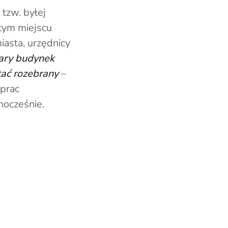
 tzw. byłej
 tym miejscu
iasta, urzędnicy
tary budynek
stać rozebrany
–
 prac
nocześnie.