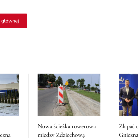
 głównej
Nowa ścieżka rowerowa
Złapać 
iezna
między Zdziechową
Gniezna