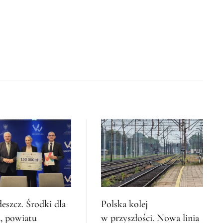
deszcz. Środki dla
Polska kolej
, powiatu
w przyszłości. Nowa linia