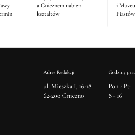
ławy
a Gnieznem nabiera
i Muze
ermin
kształtów
Piastów
Adres Redakcji
Godziny prac
ul. Mieszka I, 16-18
Pon - Pt:
62-200 Gniezno
8 - 16