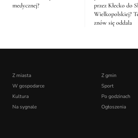
medycznej?
przez Kłecko do S
Wielkopolskiej? T
znów się oddala
Z miasta
Z gmin
W gospodarce
Sport
Kultura
Po godzinach
Na sygnale
Ogłoszenia