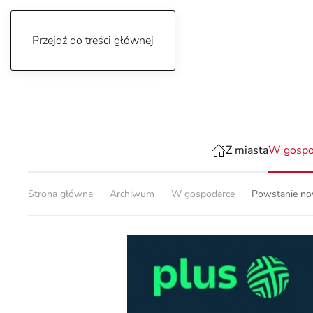
Przejdź do treści głównej
sobota, 8 sierpnia 2026
Z miasta
W gospo
Strona główna
Archiwum
W gospodarce
Powstanie no