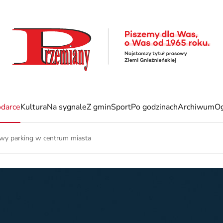
darce
Kultura
Na sygnale
Z gmin
Sport
Po godzinach
Archiwum
Og
wy parking w centrum miasta