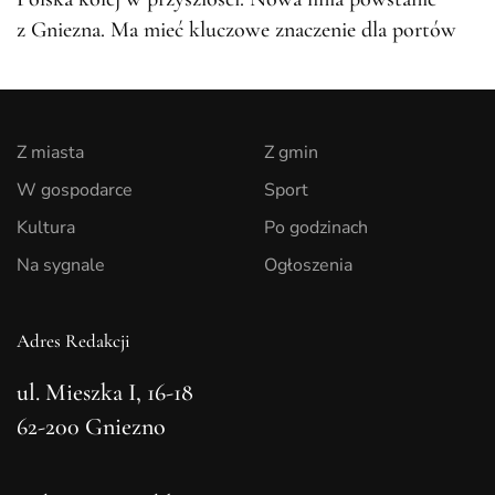
z Gniezna. Ma mieć kluczowe znaczenie dla portów
Z miasta
Z gmin
W gospodarce
Sport
Kultura
Po godzinach
Na sygnale
Ogłoszenia
Adres Redakcji
ul. Mieszka I, 16-18
62-200 Gniezno