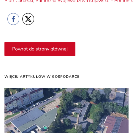
Piotr Całbecki
,
Samorząd Województwa Kujawsko – Pomorsk
Powrót do strony głównej
WIĘCEJ ARTYKUŁÓW W GOSPODARCE