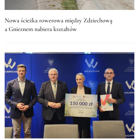
Nowa ścieżka rowerowa między Zdziechową
a Gnieznem nabiera kształtów