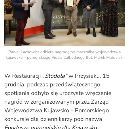
Paweł Lachowicz odbiera nagrodę od marszałka województwa
kujawsko – pomorskiego Piotra Całbeckiego (fot. Marek Matusiak)
W Restauracji „
Stodoła”
w Przysieku, 15
grudnia, podczas przedświątecznego
spotkania odbyło się uroczyste wręczenie
nagród w zorganizowanym przez Zarząd
Województwa Kujawsko – Pomorskiego
konkursie dla dziennikarzy pod nazwą
Fundusze europejskie dla Kujawsko-