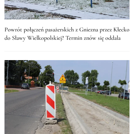
Powrót połączeń pasażerskich z Gniezna przez Kłecko
do Sławy Wielkopolskiej? Termin znów się oddala