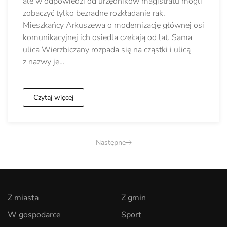
ale w odpowiedzi od urzędników magistratu mogli
zobaczyć tylko bezradne rozkładanie rąk.
Mieszkańcy Arkuszewa o modernizację głównej osi
komunikacyjnej ich osiedla czekają od lat. Sama
ulica Wierzbiczany rozpada się na cząstki i ulicą
z nazwy je…
Czytaj więcej
Następne
Z miasta
Z gmin
W gospodarce
Sport