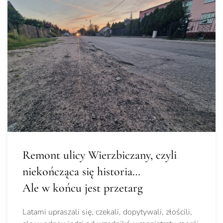
Remont ulicy Wierzbiczany, czyli
niekończąca się historia…
Ale w końcu jest przetarg
Latami upraszali się, czekali, dopytywali, złościli,