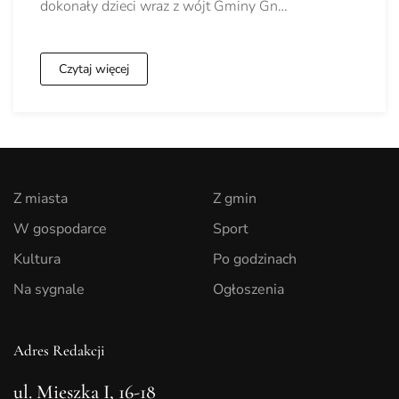
dokonały dzieci wraz z wójt Gminy Gn…
Czytaj więcej
Z miasta
Z gmin
W gospodarce
Sport
Kultura
Po godzinach
Na sygnale
Ogłoszenia
Adres Redakcji
ul. Mieszka I, 16-18