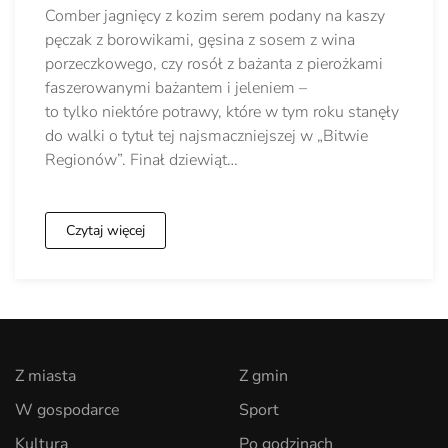
Comber jagnięcy z kozim serem podany na kaszy
pęczak z borowikami, gęsina z sosem z wina
porzeczkowego, czy rosół z bażanta z pierożkami
faszerowanymi bażantem i jeleniem –
to tylko niektóre potrawy, które w tym roku stanęły
do walki o tytuł tej najsmaczniejszej w „Bitwie
Regionów”. Finał dziewiąt…
Czytaj więcej
Z miasta
Z gmin
W gospodarce
Sport
Kultura
Po godzinach