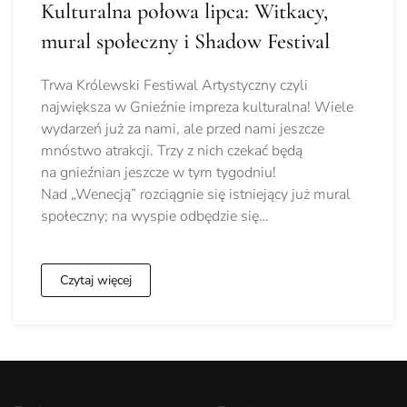
Kulturalna połowa lipca: Witkacy,
mural społeczny i Shadow Festival
Trwa Królewski Festiwal Artystyczny czyli
największa w Gnieźnie impreza kulturalna! Wiele
wydarzeń już za nami, ale przed nami jeszcze
mnóstwo atrakcji. Trzy z nich czekać będą
na gnieźnian jeszcze w tym tygodniu!
Nad „Wenecją” rozciągnie się istniejący już mural
społeczny; na wyspie odbędzie się…
Czytaj więcej