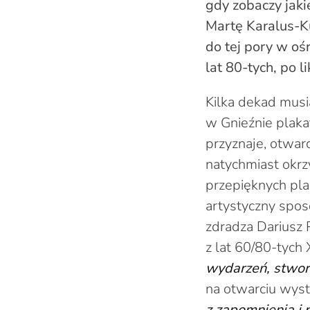
gdy zobaczy jak
Martę Karalus-K
do tej pory w oś
lat 80-tych, po l
Kilka dekad mus
w Gnieźnie plakat
przyznaje, otwar
natychmiast okrzy
przepięknych pla
artystyczny spo
zdradza Dariusz 
z lat 60/80-tych
wydarzeń, stwor
na otwarciu wys
z zapomnienia i