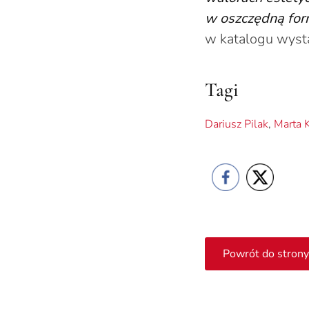
w oszczędną form
w katalogu wyst
Tagi
Dariusz Pilak
,
Marta 
Powrót do strony