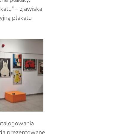
katu” – zjawiska
yjną plakatu
katalogowania
będą prezentowane