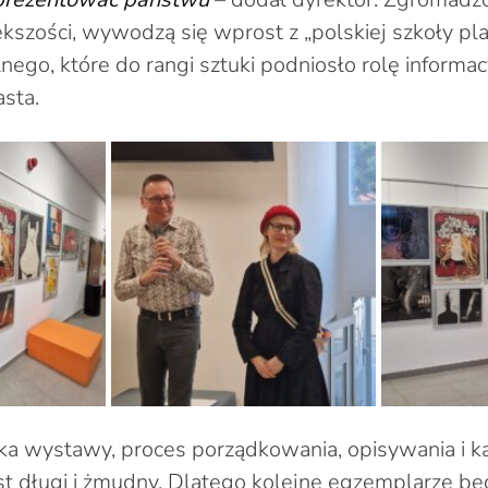
kszości, wywodzą się wprost z „polskiej szkoły pla
ego, które do rangi sztuki podniosło rolę informac
asta.
ka wystawy, proces porządkowania, opisywania i 
est długi i żmudny. Dlatego kolejne egzemplarze 