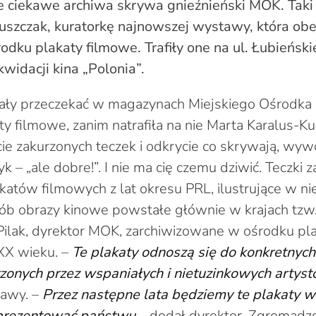
ie ciekawe archiwa skrywa gnieźnieński MOK. Taki
uszczak, kuratorkę najnowszej wystawy, która ob
rodku plakaty filmowe. Trafiły one na ul. Łubieńsk
ikwidacji kina „Polonia”.
iały przeczekać w magazynach Miejskiego Ośrodka 
y filmowe, zanim natrafiła na nie Marta Karalus-Ku
cie zakurzonych teczek i odkrycie co skrywają, wyw
k – „ale dobre!”. I nie ma cię czemu dziwić. Teczki z
katów filmowych z lat okresu PRL, ilustrujące w n
sób obrazy kinowe powstałe głównie w krajach tzw
Pilak, dyrektor MOK, zarchiwizowane w ośrodku pl
 XX wieku. –
Te plakaty odnoszą się do konkretnych
zonych przez wspaniałych i nietuzinkowych artys
tawy. –
Przez następne lata będziemy te plakaty
 prezentować państwu
– dodał dyrektor. Zgromadzo