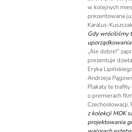
w kolejnych mies
prezentowana już
Karalus-Kuszczak
Gdy wróciliśmy t
uporządkowania 
„Ale dobre!” zap
prezentuje dzieł
Eryka Lipińskieg
Andrzeja Pągows
Plakaty te trafiły
o premierach fil
Czechosłowacji, R
z kolekcji MOK s
projektowania g
walorach estetycz