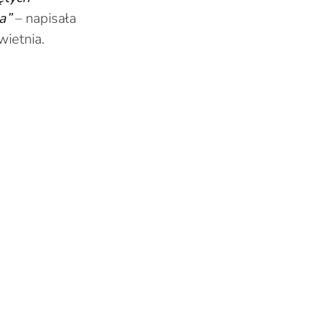
a”
– napisała
ietnia.