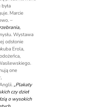
u była
uje. Marcie
owo. –
rzebrania,
omysłu. Wystawa
ej odsłonie
akuba Erola,
łodożeńca,
Wasilewskiego.
rmują one
,
Anglii.
„Plakaty
kich czy dzieł
zią o wysokich
ętych