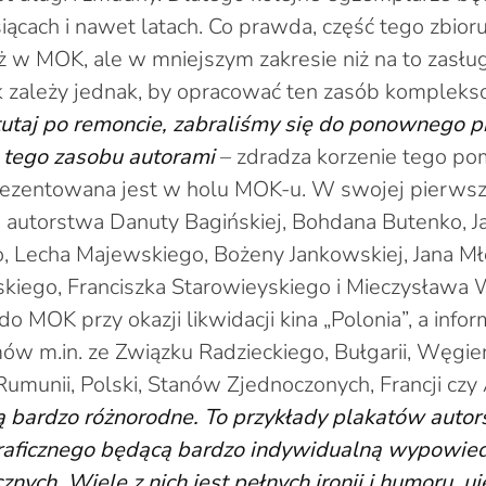
iącach i nawet latach. Co prawda, część tego zbior
 w MOK, ale w mniejszym zakresie niż na to zasług
 zależy jednak, by opracować ten zasób kompleks
utaj po remoncie, zabraliśmy się do ponownego p
tego zasobu autorami
– zdradza korzenie tego p
rezentowana jest w holu MOK-u. W swojej pierwsz
a autorstwa Danuty Bagińskiej, Bohdana Butenko, J
o, Lecha Majewskiego, Bożeny Jankowskiej, Jana M
kiego, Franciszka Starowieyskiego i Mieczysława 
 do MOK przy okazji likwidacji kina „Polonia”, a info
mów m.in. ze Związku Radzieckiego, Bułgarii, Węgier
umunii, Polski, Stanów Zjednoczonych, Francji czy 
ą bardzo różnorodne. To przykłady plakatów autors
raficznego będącą bardzo indywidualną wypowied
nych. Wiele z nich jest pełnych ironii i humoru, uj