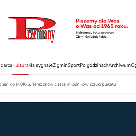
darce
Kultura
Na sygnale
Z gmin
Sport
Po godzinach
Archiwum
Og
nia” do MOK-u. Teraz znów cieszą miłośników sztuki plakatu