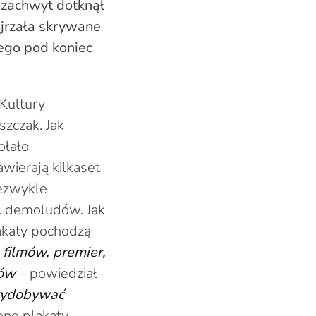
 zachwyt dotknął
ejrzała skrywane
iego pod koniec
Kultury
szczak. Jak
ołało
awierają kilkaset
iezwykle
. demoludów. Jak
akaty pochodzą
 filmów, premier,
tów
– powiedział
 wydobywać
ne plakaty,