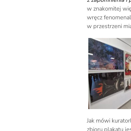
w znakomitej wię
wręcz fenomenaln
w przestrzeni mi
Jak mówi kurator
zbioru plakatu j