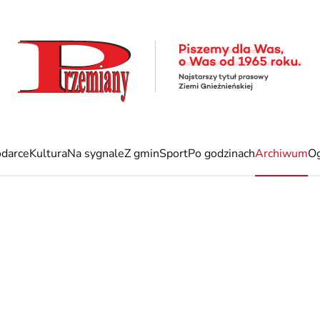
darce
Kultura
Na sygnale
Z gmin
Sport
Po godzinach
Archiwum
Og