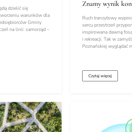
Znamy wynik konk
dą dzielić się
tworzeniu warunków dla
Ruch tranzytowy wyprow
zedsiębiorców Gminy
sercu przestrzeń przypo
eń na linii: samorząd –
inspirowana dawną fosą,
i rekreacji. Tak w zamyś
Poznańskiej wyglądać m
Czytaj więcej