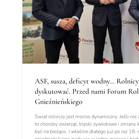
ASF, susza, deficyt wodny… Rolnic
dyskutować. Przed nami Forum Rol
Gnieźnieńskiego
Świat rolniczy jest mocno dynamiczny. Jeśli nie
to choroby zwierząt, klęski żywiołowe i zmiany k
być na bieżąco. I właśnie dlatego już po raz 18. 
gnieźnieńskiego zjadą się w jedno miejsce i bę