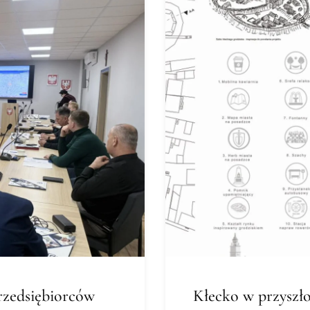
rzedsiębiorców
Kłecko w przyszło