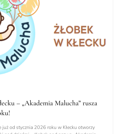
ecku – „Akademia Malucha” rusza
oku!
e już od stycznia 2026 roku w Kłecku otworzy