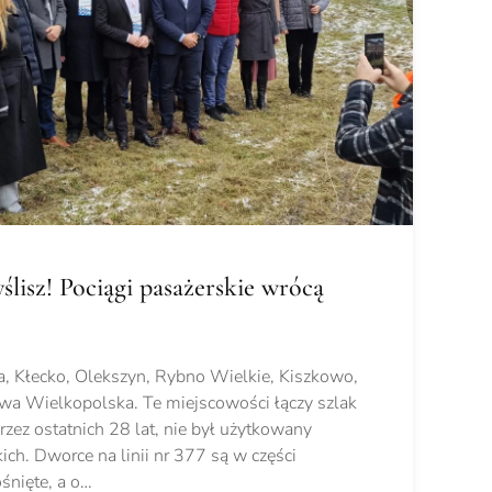
yślisz! Pociągi pasażerskie wrócą
a, Kłecko, Olekszyn, Rybno Wielkie, Kiszkowo,
awa Wielkopolska. Te miejscowości łączy szlak
rzez ostatnich 28 lat, nie był użytkowany
ch. Dworce na linii nr 377 są w części
śnięte, a o…