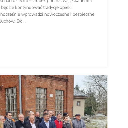
eki nad dziećmi – żłobek pod nazwą „Akademia
e będzie kontynuować tradycje opieki
dnocześnie wprowadzi nowoczesne i bezpieczne
aluchów. Do…