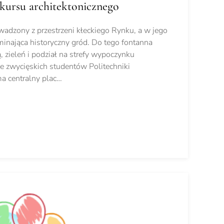
ursu architektonicznego
adzony z przestrzeni kłeckiego Rynku, a w jego
minająca historyczny gród. Do tego fontanna
 zieleń i podział na strefy wypoczynku
le zwycięskich studentów Politechniki
a centralny plac…