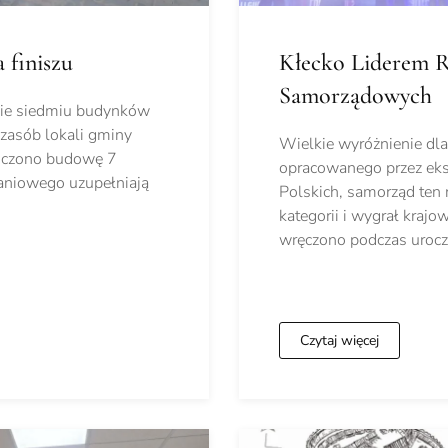
 finiszu
Kłecko Liderem R
Samorządowych
owie siedmiu budynków
zasób lokali gminy
Wielkie wyróżnienie dl
kończono budowę 7
opracowanego przez eks
aniowego uzupełniają
Polskich, samorząd ten
kategorii i wygrał kraj
wręczono podczas uroc
Czytaj więcej