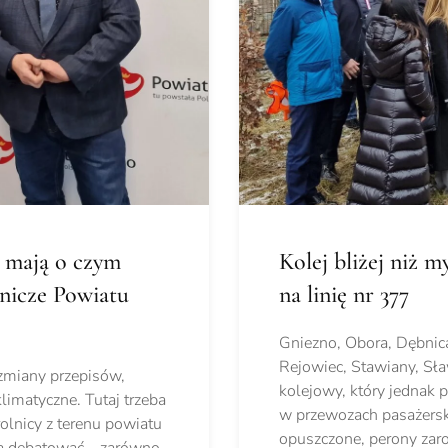
y mają o czym
Kolej bliżej niż m
nicze Powiatu
na linię nr 377
Gniezno, Obora, Dębnic
Rejowiec, Stawiany, Sł
 zmiany przepisów,
kolejowy, który jednak p
limatyczne. Tutaj trzeba
w przewozach pasażerski
rolnicy z terenu powiatu
opuszczone, perony zaro
dą debatować – zarówno