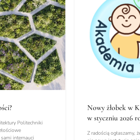
ści?
Nowy żłobek w Kł
w styczniu 2026 r
ektury Politechniki
złościowe
Z radością ogłaszamy, ż
sami internauci