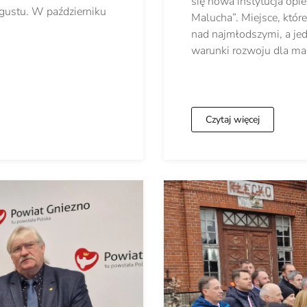
się nowa instytucja opi
o gustu. W październiku
Malucha”. Miejsce, któr
nad najmłodszymi, a je
warunki rozwoju dla m
Czytaj więcej