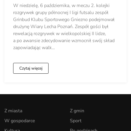
W niedzielę, 6 października, w meczu 2. kolejki
rozgrywek grupy północnej I ligi futsalu zespół
Grinbud Klubu Sportowego Gniezno podejmował
drużynę Wiary Lecha Poznań. Zespół gości był
rewelacją rozgrywek w wielkopolskiej II lidze,
a po awansie zdecydowanie wzmocnił swój skład
zapowiadając walk…
Czytaj więcej
Z miasta
Z gmin
W gospodarce
Sport
Kultura
Po godzinach