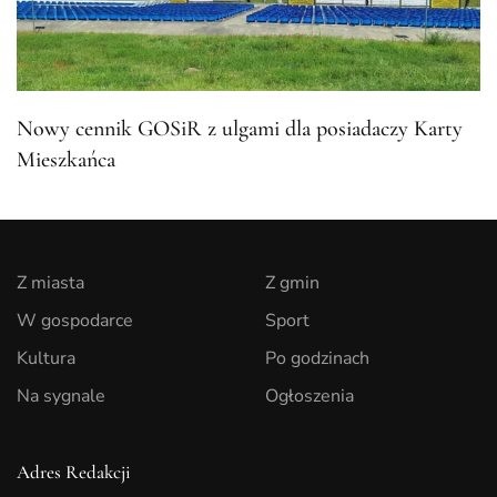
Nowy cennik GOSiR z ulgami dla posiadaczy Karty
Mieszkańca
Z miasta
Z gmin
W gospodarce
Sport
Kultura
Po godzinach
Na sygnale
Ogłoszenia
Adres Redakcji