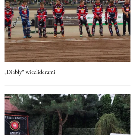
„Diabły” wiceliderami