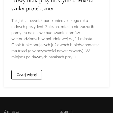
Nowy blok przy ul. Cymsa? Miasto
szuka projektanta
Tak jak zapewniał pod koniec zeszłego roku
radnych prezydent Gniezna, miasto nie zarzuciło
pomysłu na dalsze budowanie domów
wielorodzinnych w południowej części miasta.
Obok funkcjonujących już dwóch bloków powstać
ma trzeci (a w przyszłości nawet czwarty). W
miejscu po dawnych barakach przy u…
Czytaj więcej
Z miasta
Z gmin