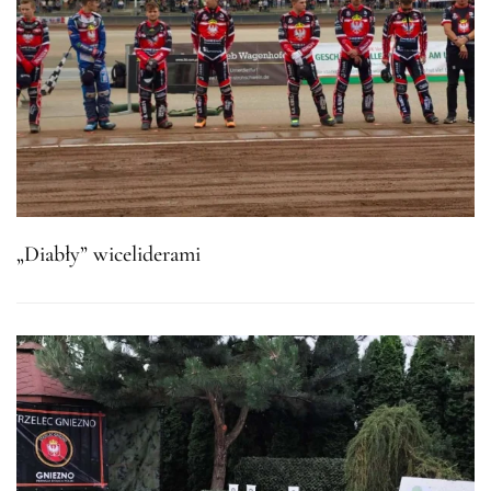
„Diabły” wiceliderami