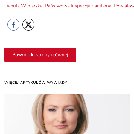
Danuta Winiarska
,
Państwowa Inspekcja Sanitarna
,
Powiatowa
Powrót do strony głównej
WIĘCEJ ARTYKUŁÓW WYWIADY