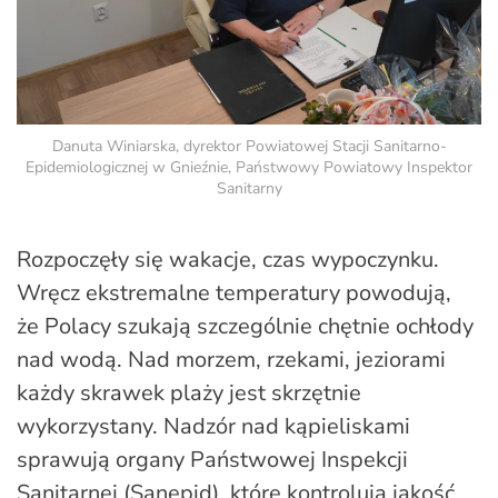
Danuta Winiarska, dyrektor Powiatowej Stacji Sanitarno-
Epidemiologicznej w Gnieźnie, Państwowy Powiatowy Inspektor
Sanitarny
Rozpoczęły się wakacje, czas wypoczynku.
Wręcz ekstremalne temperatury powodują,
że Polacy szukają szczególnie chętnie ochłody
nad wodą. Nad morzem, rzekami, jeziorami
każdy skrawek plaży jest skrzętnie
wykorzystany. Nadzór nad kąpieliskami
sprawują organy Państwowej Inspekcji
Sanitarnej (Sanepid), które kontrolują jakość