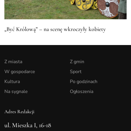
„Być Królową” – na scenę wkroczyły kobiety
Z miasta
Z gmin
W gospodarce
Sport
Kultura
Po godzinach
Na sygnale
Ogłoszenia
Adres Redakcji
ul. Mieszka I, 16-18