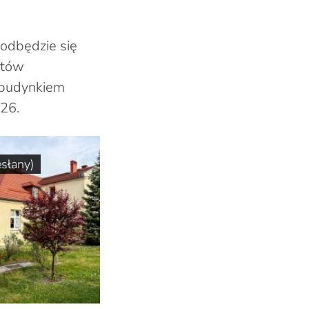
 odbędzie się
ntów
 budynkiem
26.
esłany)