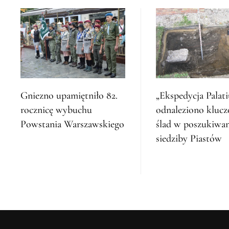
Gniezno upamiętniło 82.
„Ekspedycja Palat
rocznicę wybuchu
odnaleziono kluc
Powstania Warszawskiego
ślad w poszukiwa
siedziby Piastów