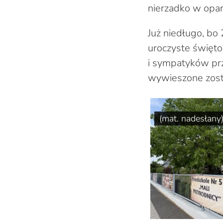
nierzadko w opar
Już niedługo, bo
uroczyste święto
i sympatyków pr
wywieszone zosta
(mat. nadesłany