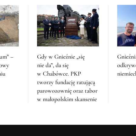
ium” –
Gdy w Gnieźnie „się
Gnieźni
zowy
nie da”, da się
odkryw
niu
w Chabówce. PKP
niemiec
tworzy fundację ratującą
parowozownię oraz tabor
w małopolskim skansenie