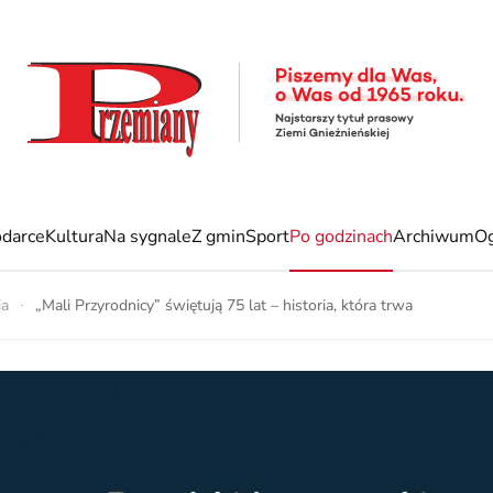
darce
Kultura
Na sygnale
Z gmin
Sport
Po godzinach
Archiwum
Og
ia
„Mali Przyrodnicy” świętują 75 lat – historia, która trwa