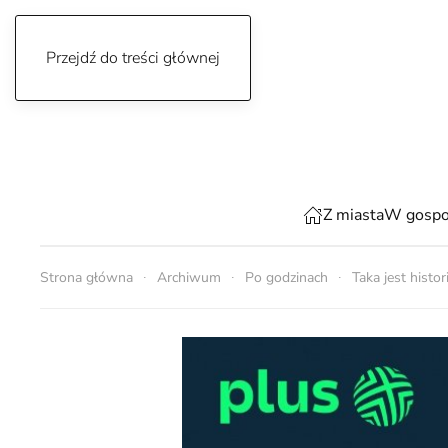
Przejdź do treści głównej
niedziela, 9 sierpnia 2026
Z miasta
W gospo
Strona główna
Archiwum
Po godzinach
Taka jest histor