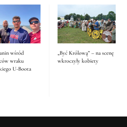
anin wśród
„Być Królową” – na scenę
ców wraku
wkroczyły kobiety
kiego U-Boota