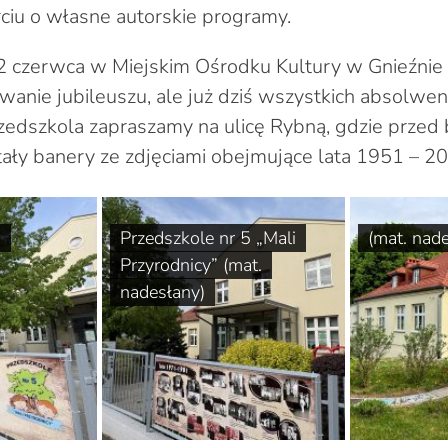
ciu o własne autorskie programy.
 2 czerwca w Miejskim Ośrodku Kultury w Gnieźnie
wanie jubileuszu, ale już dziś wszystkich absolwe
zedszkola zapraszamy na ulicę Rybną, gdzie przed
ły banery ze zdjęciami obejmujące lata 1951 – 20
)
Przedszkole nr 5 „Mali
(mat. nad
Przyrodnicy” (mat.
nadesłany)