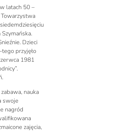
 w latach 50 –
m Towarzystwa
 siedemdziesięciu
a Szymańska.
ieźnie. Dzieci
-tego przyjęło
 czerwca 1981
dnicy”.
ń.
, zabawa, nauka
ca swoje
le nagród
walifikowana
maicone zajęcia,