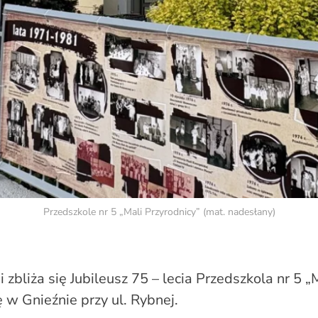
Przedszkole nr 5 „Mali Przyrodnicy” (mat. nadesłany)
zbliża się Jubileusz 75 – lecia Przedszkola nr 5 „
 w Gnieźnie przy ul. Rybnej.