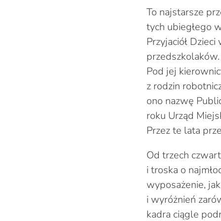
To najstarsze prz
tych ubiegłego 
Przyjaciół Dziec
przedszkolaków.
Pod jej kierown
z rodzin robotni
ono nazwę Public
roku Urząd Miejs
Przez te lata pr
Od trzech czwart
i troska o najmł
wyposażenie, jak
i wyróżnień zaró
kadra ciągle pod