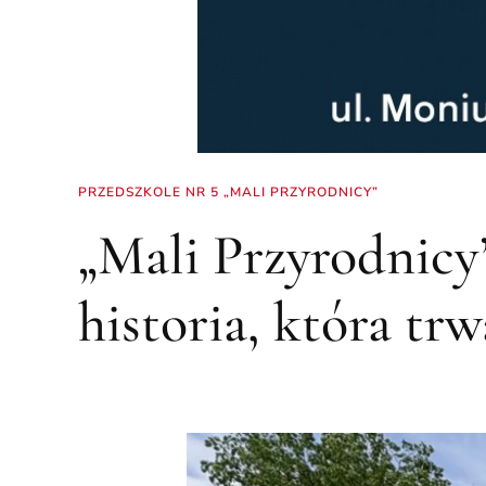
PRZEDSZKOLE NR 5 „MALI PRZYRODNICY”
„Mali Przyrodnicy”
historia, która trw