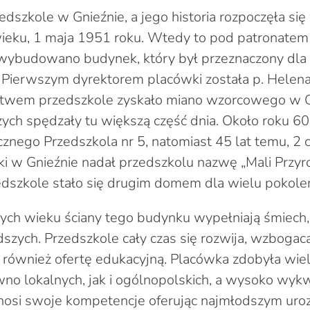
edszkole w Gnieźnie, a jego historia rozpoczęła się
wieku, 1 maja 1951 roku. Wtedy to pod patronate
i wybudowano budynek, który był przeznaczony dla
 Pierwszym dyrektorem placówki została p. Helen
ictwem przedszkole zyskało miano wzorcowego w Gn
czych spędzały tu większą część dnia. Około roku 60
znego Przedszkola nr 5, natomiast 45 lat temu, 2
ki w Gnieźnie nadał przedszkolu nazwę „Mali Przyro
zedszkole stało się drugim domem dla wielu pokole
ych wieku ściany tego budynku wypełniają śmiech
odszych. Przedszkole cały czas się rozwija, wzboga
 również ofertę edukacyjną. Placówka zdobyła wie
wno lokalnych, jak i ogólnopolskich, a wysoko wyk
nosi swoje kompetencje oferując najmłodszym uroz