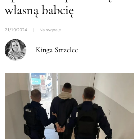
własną babcię
21/10/2024
|
Na sygnale
Kinga Strzelec