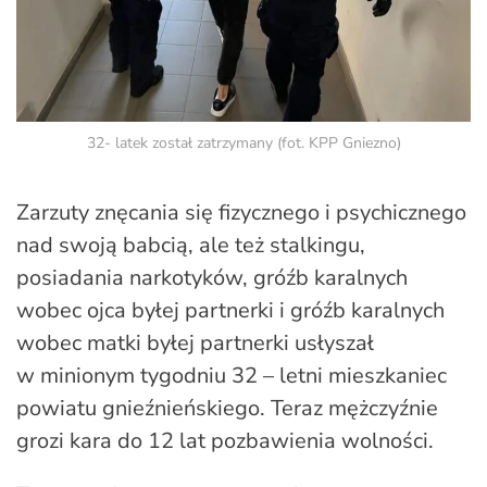
32- latek został zatrzymany (fot. KPP Gniezno)
Zarzuty znęcania się fizycznego i psychicznego
nad swoją babcią, ale też stalkingu,
posiadania narkotyków, gróźb karalnych
wobec ojca byłej partnerki i gróźb karalnych
wobec matki byłej partnerki usłyszał
w minionym tygodniu 32 – letni mieszkaniec
powiatu gnieźnieńskiego. Teraz mężczyźnie
grozi kara do 12 lat pozbawienia wolności.