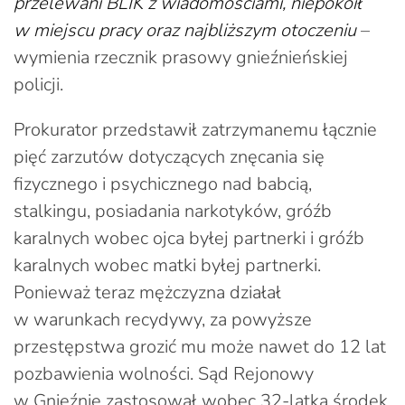
przelewani BLIK z wiadomościami, niepokoił
w miejscu pracy oraz najbliższym otoczeniu
–
wymienia rzecznik prasowy gnieźnieńskiej
policji.
Prokurator przedstawił zatrzymanemu łącznie
pięć zarzutów dotyczących znęcania się
fizycznego i psychicznego nad babcią,
stalkingu, posiadania narkotyków, gróźb
karalnych wobec ojca byłej partnerki i gróźb
karalnych wobec matki byłej partnerki.
Ponieważ teraz mężczyzna działał
w warunkach recydywy, za powyższe
przestępstwa grozić mu może nawet do 12 lat
pozbawienia wolności. Sąd Rejonowy
w Gnieźnie zastosował wobec 32-latka środek