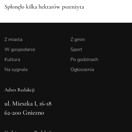
Spłonęło kilka hektarów pszenżyta
Z miasta
Z gmin
W gospodarce
Sport
Kultura
Po godzinach
Na sygnale
Ogłoszenia
Adres Redakcji
ul. Mieszka I, 16-18
62-200 Gniezno