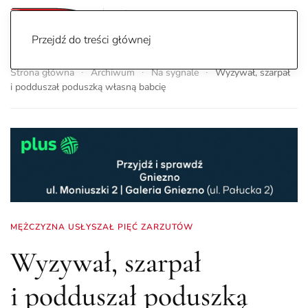
Przejdź do treści głównej
Strona główna
Archiwum
Na sygnale
Wyzywał, szarpał
i podduszał poduszką własną babcię
MĘŻCZYZNA USŁYSZAŁ PIĘĆ ZARZUTÓW
Wyzywał, szarpał
i podduszał poduszką