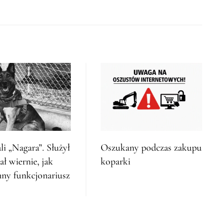
li „Nagara”. Służył
Oszukany podczas zakupu
ł wiernie, jak
koparki
nny funkcjonariusz