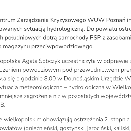
ntrum Zarządzania Kryzysowego WUW Poznań inf
wanych sytuacją hydrologiczną. Do powiatu ostr
h południowych dotrą samochody PSP z zasobam
o magazynu przeciwpowodziowego.
polska Agata Sobczyk uczestniczyła w odprawie 
grożeniem powodziowym pod przewodnictwem pre
yła się o godzinie 8.00 w Dolnośląskim Urzędzie
tuacja meteorologiczno – hydrologiczna w Wielko
 mniejsze zagrożenie niż w pozostałych wojewódz
B.
wielkopolskim obowiązują ostrzeżenia 2. stopnia
iatów (gnieźnieński, gostyński, jarociński, kaliski, 