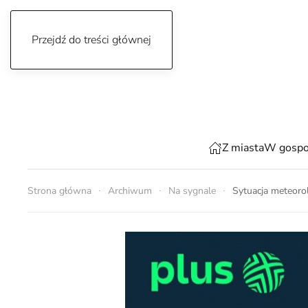
Przejdź do treści głównej
niedziela, 9 sierpnia 2026
Z miasta
W gospo
Strona główna
Archiwum
Na sygnale
Sytuacja meteoro