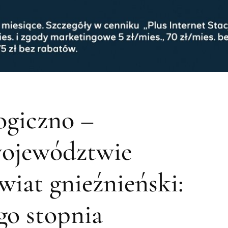
ogiczno –
województwie
wiat gnieźnieński:
go stopnia