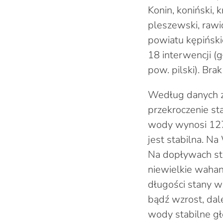
Konin, koniński, 
pleszewski, rawick
powiatu kępińsk
18 interwencji (
pow. pilski). Br
Według danych z
przekroczenie s
wody wynosi 127
jest stabilna. Na
Na dopływach sta
niewielkie wahani
długości stany w
bądź wzrost, dal
wody stabilne głó