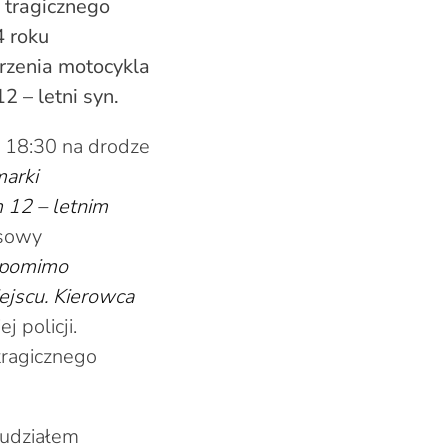
 tragicznego
 roku
rzenia motocykla
2 – letni syn.
y 18:30 na drodze
marki
 12 – letnim
asowy
 pomimo
iejscu. Kierowca
 policji.
tragicznego
 udziałem