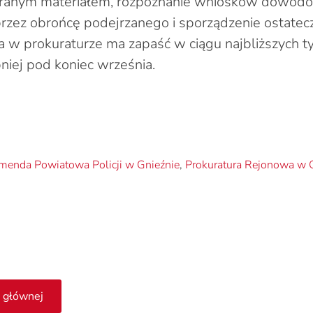
branym materiałem, rozpoznanie wniosków dowodo
przez obrońcę podejrzanego i sporządzenie ostatecz
ta w prokuraturze ma zapaść w ciągu najbliższych t
iej pod koniec września.
menda Powiatowa Policji w Gnieźnie
,
Prokuratura Rejonowa w 
 głównej