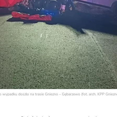
 wypadku doszło na trasie Gniezno – Gębarzewo (fot. arch. KPP Gniezn