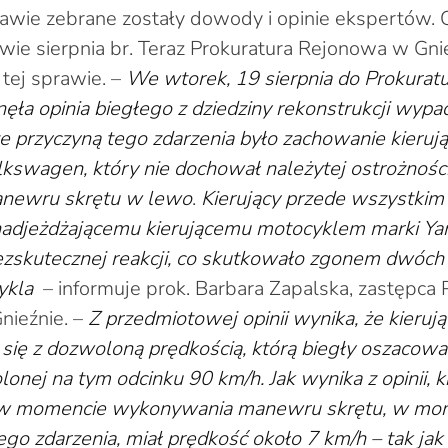
wie zebrane zostały dowody i opinie ekspertów. Os
ie sierpnia br. Teraz Prokuratura Rejonowa w Gni
tej sprawie. –
We wtorek, 19 sierpnia do Prokurat
ęła opinia biegłego z dziedziny rekonstrukcji wyp
 że przyczyną tego zdarzenia było zachowanie kieruj
swagen, który nie dochował należytej ostrożnośc
newru skrętu w lewo
.
Kierujący przede wszystkim 
adjeżdżającemu kierującemu motocyklem marki Yam
ezskutecznej reakcji, co skutkowało zgonem dwóch
ykla
– informuje prok. Barbara Zapalska, zastępca 
ieźnie. –
Z przedmiotowej opinii wynika, że kieru
się z dozwoloną prędkością, którą biegły oszacowa
onej na tym odcinku 90 km/h. Jak wynika z opinii, k
 momencie wykonywania manewru skrętu, w mo
o zdarzenia, miał prędkość około 7 km/h – tak jak