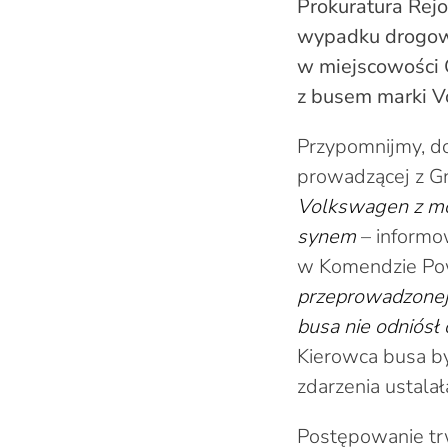
Prokuratura Rej
wypadku drogowe
w miejscowości 
z busem marki Vo
Przypomnijmy, do
prowadzącej z G
Volkswagen z mo
synem
– informo
w Komendzie Powi
przeprowadzonej r
busa nie odniósł
Kierowca busa by
zdarzenia ustala
Postępowanie trw