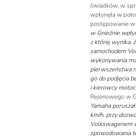
świadków, w spra
wpłynęła w połow
postępowanie w 
w Gnieźnie wpłyn
z której wynika,
samochodem Volk
wykonywania ma
pierwszeństwa n
go do podjęcia b
i kierowcy motoc
Rejonowego w Gn
Yamaha poruszał 
km/h, przy dozwol
Volkswagenem w
spowodowania teg