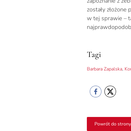
zapoznanie z ze
zostały złożone 
w tej sprawie – 
najprawdopodobn
Tagi
Barbara Zapalska
,
Ko
Powrót do strony