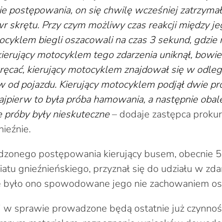
ie postępowania, on się chwilę wcześniej zatrzymał
 skrętu. Przy czym możliwy czas reakcji między j
ocyklem biegli oszacowali na czas 3 sekund, gdzie 
kierujący motocyklem tego zdarzenia uniknął, bow
kręcać, kierujący motocyklem znajdował się w odleg
 od pojazdu. Kierujący motocyklem podjął dwie pró
najpierw to była próba hamowania, a następnie obal
 próby były nieskuteczne
– dodaje zastępca prokur
ieźnie.
zonego postępowania kierujący busem, obecnie 53
atu gnieźnieńskiego, przyznał się do udziału w zdar
nie było ono spowodowane jego nie zachowaniem os
 w sprawie prowadzone będą ostatnie już czynnośc