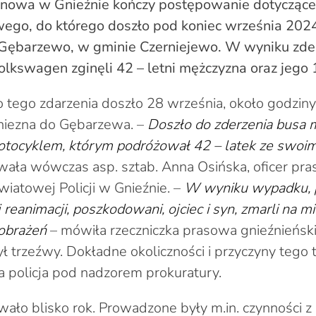
onowa w Gnieźnie kończy postępowanie dotyczące
go, do którego doszło pod koniec września 2024
Gębarzewo, w gminie Czerniejewo. W wyniku zde
lkswagen zginęli 42 – letni mężczyzna oraz jego 1
 tego zdarzenia doszło 28 września, około godzin
niezna do Gębarzewa. –
Doszło do zderzenia busa 
tocyklem, którym podróżował 42 – latek ze swoim
wała wówczas asp. sztab. Anna Osińska, oficer pr
atowej Policji w Gnieźnie. –
W wyniku wypadku,
eanimacji, poszkodowani, ojciec i syn, zmarli na m
 obrażeń
– mówiła rzeczniczka prasowa gnieźnieńskiej
ł trzeźwy. Dokładne okoliczności i przyczyny tego 
ła policja pod nadzorem prokuratury.
ało blisko rok. Prowadzone były m.in. czynności z