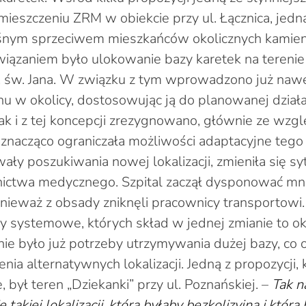
mieszczeniu ZRM w obiekcie przy ul. Łącznica, jed
ośnym sprzeciwem mieszkańców okolicznych kamien
ązaniem było ulokowanie bazy karetek na terenie 
. św. Jana. W związku z tym wprowadzono już naw
hu w okolicy, dostosowując ją do planowanej działa
ak i z tej koncepcji zrezygnowano, głównie ze wzg
znacząco ograniczała możliwości adaptacyjne tego 
wały poszukiwania nowej lokalizacji, zmieniła się s
ictwa medycznego. Szpital zaczął dysponować mnie
onieważ z obsady zniknęli pracownicy transportowi.
y systemowe, których skład w jednej zmianie to ok
nie było już potrzeby utrzymywania dużej bazy, co
ia alternatywnych lokalizacji. Jedną z propozycji, 
 był teren „Dziekanki” przy ul. Poznańskiej. –
Tak 
takiej lokalizacji, która byłaby bezkolizyjna i która