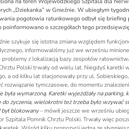
iesiona na teren Wojewódzkiego Szpitala dla Ner
horych „Dziekanka” w Gnieźnie. W ubiegłym tygo
owania pogotowia ratunkowego odbył się briefing
o poinformowano o szczegółach tego przedsięwzię
źnie szykuje się istotna zmiana względem funkcjo
ycznego, informowaliśmy już we wrześniu minione
e problemy z lokalizacją bazy zespołów ratownic
Chrztu Polski trwały od wielu lat. Niegdyś karetki 
o, a od kilku lat stacjonowały przy ul. Sobieskiego
yć rozwiązanie tymczasowe, do momentu znalezieni
nie była wymarzoną. Karetki wyjeżdżały na parking, k
 do życzenia, wielokrotni też trzeba było wzywać st
 był blokowany
– mówił jeszcze we wrześniu ubiegł
or Szpitala Pomnik Chrztu Polski. Trwały więc po
karetek. Wśród kilku propozycji jedną ze słynniejsz