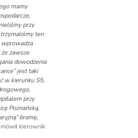
z tego mamy
ospodarcze,
mieliśmy przy
 trzymaliśmy ten
ie wprowadza
, że zawsze
agania dowodzenia
ance” jest taki
ć w kierunku S5,
 drogowego,
zpitalem przy
licę Poznańską,
aryjną” bramę,
 mówił kierownik