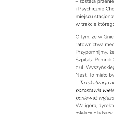
– została przen
i Psychicznie C
miejscu stacjon
w trakcie któreg
O tym, że w Gnie
ratownictwa med
Przypomnijmy, ż
Szpitala Pomnik 
z ul. Wyszyńskieg
Nest. To miało b
–
Ta lokalizacja 
pozostawia wiele
ponieważ wyjazd
Waligóra, dyrekt
miejsca dla bazy 