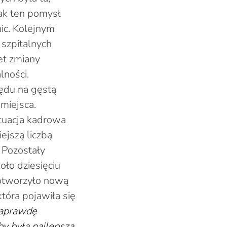
nak ten pomysł
ic. Kolejnym
szpitalnych
et zmiany
lności.
lędu na gęstą
miejsca.
ytuacja kadrowa
jszą liczbą
 Pozostały
oło dziesięciu
 otworzyło nową
która pojawiła się
naprawdę
 by była najlepsza.