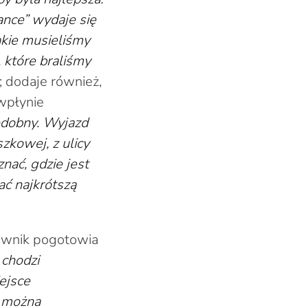
ance” wydaje się
akie musieliśmy
 które braliśmy
; dodaje również,
wpłynie
odobny. Wyjazd
zkowej, z ulicy
nać, gdzie jest
ać najkrótszą
ownik pogotowia
 chodzi
ejsce
e można