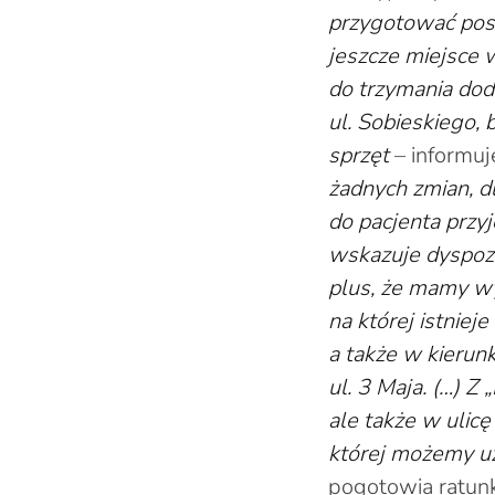
przygotować posił
jeszcze miejsce 
do trzymania doda
ul. Sobieskiego,
sprzęt
– informuj
żadnych zmian, d
do pacjenta przy
wskazuje dyspozyt
plus, że mamy wy
na której istni
a także w kierun
ul. 3 Maja. (…) 
ale także w ulic
której możemy uż
pogotowia ratu