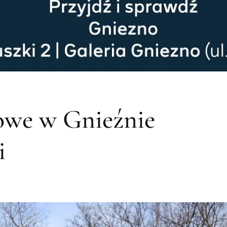
owe w Gnieźnie
i