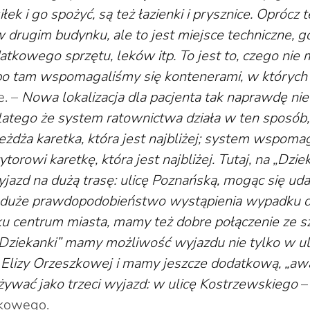
ek i go spożyć, są też łazienki i prysznice. Opróc
w drugim budynku, ale to jest miejsce techniczne, g
tkowego sprzętu, leków itp. To jest to, czego nie 
 bo tam wspomagaliśmy się kontenerami, w których
e. –
Nowa lokalizacja dla pacjenta tak naprawdę n
latego że system ratownictwa działa w ten sposób
jeżdża karetka, która jest najbliżej; system wspom
orowi karetkę, która jest najbliżej. Tutaj, na „Dziek
jazd na dużą trasę: ulicę Poznańską, mogąc się uda
eje duże prawdopodobieństwo wystąpienia wypadku
ku centrum miasta, mamy też dobre połączenie ze s
Z „Dziekanki” mamy możliwość wyjazdu nie tylko w u
ę Elizy Orzeszkowej i mamy jeszcze dodatkową, „aw
ywać jako trzeci wyjazd: w ulicę Kostrzewskiego
–
nkowego.