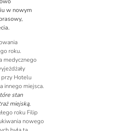
wowo
dniu w nowym
 prasowy,
cia.
nowania
go roku.
twa medycznego
wyjeżdżały
, przy Hotelu
a innego miejsca.
tóre stan
raż miejską,
ego roku Filip
szukiwania nowego
ych była ta,