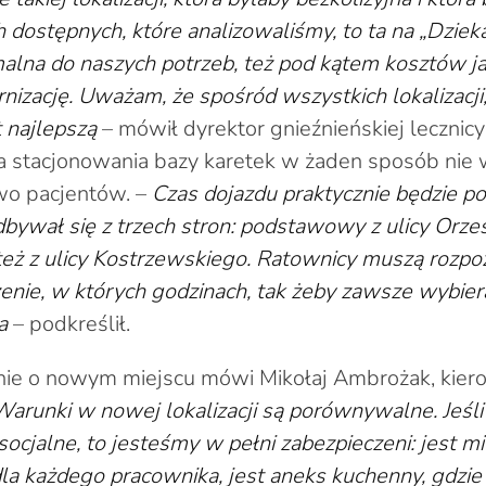
h dostępnych, które analizowaliśmy, to ta na „Dziek
malna do naszych potrzeb, też pod kątem kosztów j
nizację. Uważam, że spośród wszystkich lokalizacji,
t najlepszą
– mówił dyrektor gnieźnieńskiej lecznicy
a stacjonowania bazy karetek w żaden sposób nie 
wo pacjentów. –
Czas dojazdu praktycznie będzie p
dbywał się z trzech stron: podstawowy z ulicy Orzes
też z ulicy Kostrzewskiego. Ratownicy muszą rozpoz
enie, w których godzinach, tak żeby zawsze wybier
a
– podkreślił.
e o nowym miejscu mówi Mikołaj Ambrożak, kier
Warunki w nowej lokalizacji są porównywalne. Jeśli
ocjalne, to jesteśmy w pełni zabezpieczeni: jest mi
a każdego pracownika, jest aneks kuchenny, gdzi