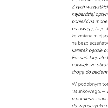
Z tych wszystkic
najbardziej opty
ponieść na moder
po uwagę, ta jes
że zmiana miejsc
na bezpieczeńst
karetek będzie o
Poznańskiej, ale 
największe obłoż
drogę do pacjent
W podobnym toni
ratunkowego. –
o pomieszczenia s
do wypoczynku dl