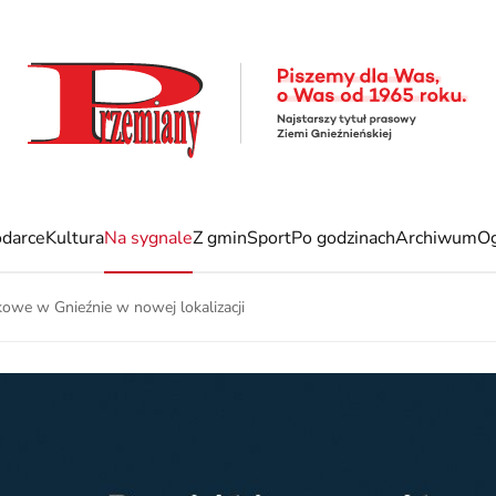
darce
Kultura
Na sygnale
Z gmin
Sport
Po godzinach
Archiwum
Og
owe w Gnieźnie w nowej lokalizacji