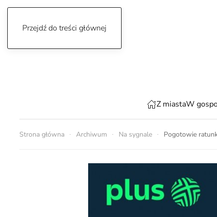
Przejdź do treści głównej
niedziela, 9 sierpnia 2026
Z miasta
W gospo
Strona główna
Archiwum
Na sygnale
Pogotowie ratunk