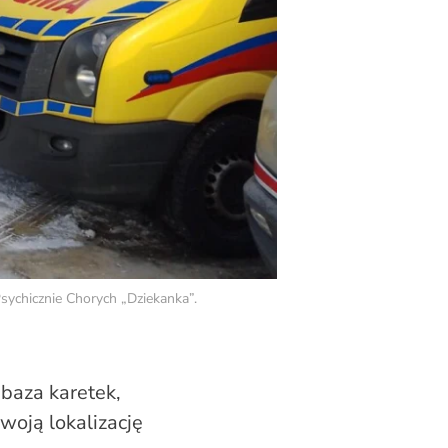
ychicznie Chorych „Dziekanka”.
baza karetek,
woją lokalizację