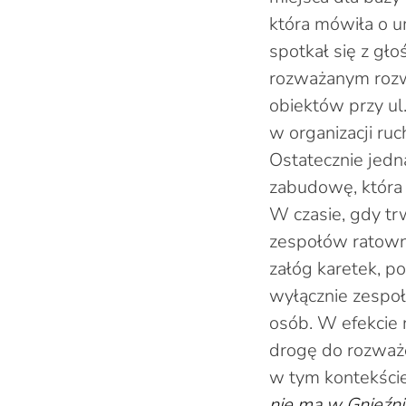
która mówiła o u
spotkał się z gł
rozważanym rozwi
obiektów przy ul
w organizacji ruc
Ostatecznie jedn
zabudowę, która 
W czasie, gdy tr
zespołów ratown
załóg karetek, p
wyłącznie zespoł
osób. W efekcie 
drogę do rozważen
w tym kontekście,
nie ma w Gnieźnie 