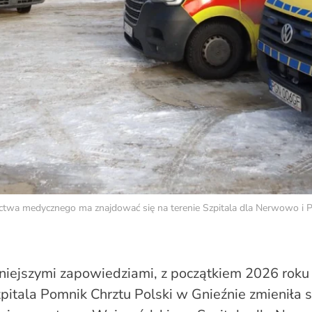
ctwa medycznego ma znajdować się na terenie Szpitala dla Nerwowo i Ps
niejszymi zapowiedziami, z początkiem 2026 roku 
pitala Pomnik Chrztu Polski w Gnieźnie zmieniła s