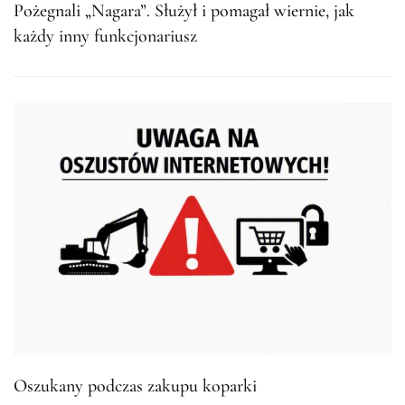
Pożegnali „Nagara”. Służył i pomagał wiernie, jak
każdy inny funkcjonariusz
Oszukany podczas zakupu koparki