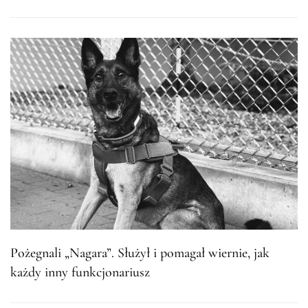
Pożegnali „Nagara”. Służył i pomagał wiernie, jak
każdy inny funkcjonariusz