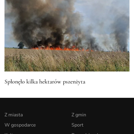
Spłonęło kilka hektarów pszenżyta
Z miasta
Z gmin
W gospodarce
Sport