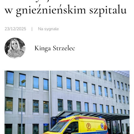
w gnieźnieńskim szpitalu
23/12/2025
|
Na sygnale
Kinga Strzelec