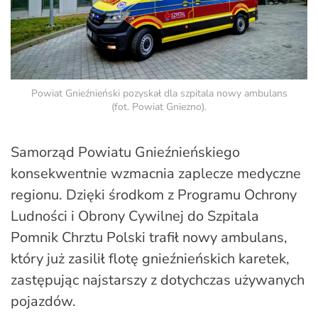
Powiat Gnieźnieński pozyskał dla szpitala nowy ambulans
(fot. Powiat Gniezno).
Samorząd
Powiatu Gnieźnieńskiego
konsekwentnie wzmacnia zaplecze medyczne
regionu. Dzięki środkom z Programu Ochrony
Ludności i Obrony Cywilnej do Szpitala
Pomnik Chrztu Polski trafił nowy ambulans,
który już zasilił flotę gnieźnieńskich karetek,
zastępując najstarszy z dotychczas używanych
pojazdów.