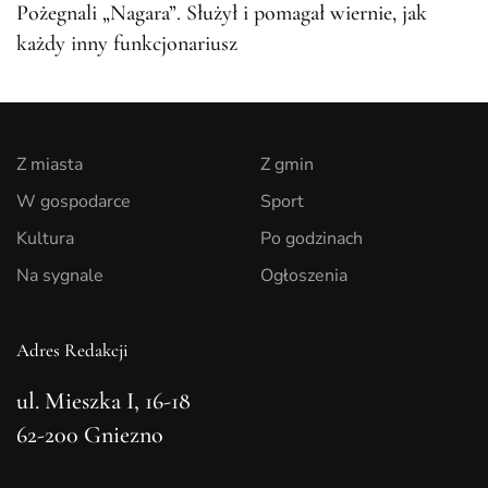
Pożegnali „Nagara”. Służył i pomagał wiernie, jak
każdy inny funkcjonariusz
Z miasta
Z gmin
W gospodarce
Sport
Kultura
Po godzinach
Na sygnale
Ogłoszenia
Adres Redakcji
ul. Mieszka I, 16-18
62-200 Gniezno