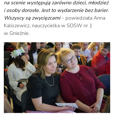
na scenie występują zarówno dzieci, młodzież
i osoby dorosłe. Jest to wydarzenie bez barier.
Wszyscy są zwycięzcami
– powiedziała Anna
Kaliszewicz, nauczycielka w SOSW nr 1
w Gnieźnie.