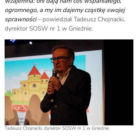
wzajemna: oni dają nam coś wspaniałego,
ogromnego, a my im dajemy cząstkę swojej
sprawności
– powiedział Tadeusz Chojnacki,
dyrektor SOSW nr 1 w Gnieźnie.
Tadeusz Chojnacki, dyrektor SOSW nr 1 w Gnieźnie