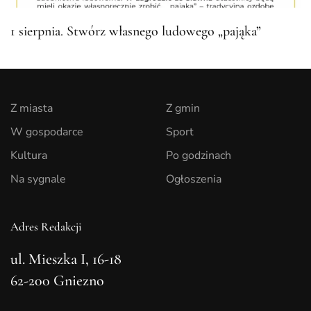
1 sierpnia. Stwórz własnego ludowego „pająka”
Z miasta
Z gmin
W gospodarce
Sport
Kultura
Po godzinach
Na sygnale
Ogłoszenia
Adres Redakcji
ul. Mieszka I, 16-18
62-200 Gniezno