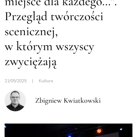
miejsce dla każdego…”.
Przegląd twórczości
scenicznej,
w którym wszyscy
zwyciężają
21/05/2025
|
Kultura
Zbigniew Kwiatkowski