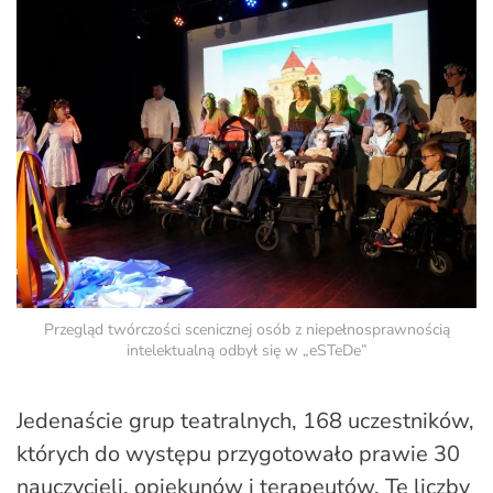
Przegląd twórczości scenicznej osób z niepełnosprawnością
intelektualną odbył się w „eSTeDe”
Jedenaście grup teatralnych, 168 uczestników,
których do występu przygotowało prawie 30
nauczycieli, opiekunów i terapeutów. Te liczby