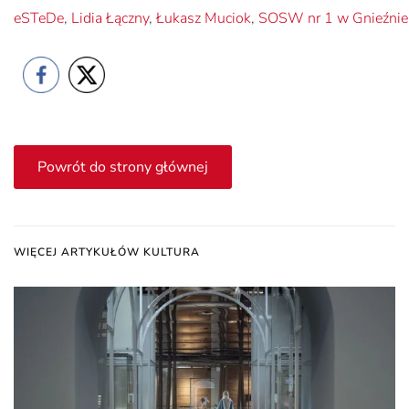
eSTeDe
,
Lidia Łączny
,
Łukasz Muciok
,
SOSW nr 1 w Gnieźnie
Powrót do strony głównej
WIĘCEJ ARTYKUŁÓW KULTURA