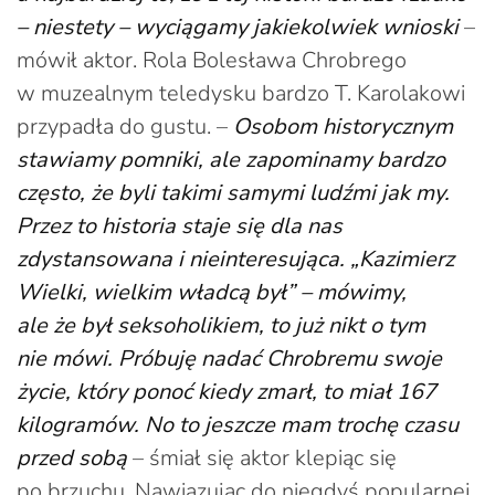
– niestety – wyciągamy jakiekolwiek wnioski
–
mówił aktor. Rola Bolesława Chrobrego
w muzealnym teledysku bardzo T. Karolakowi
przypadła do gustu. –
Osobom historycznym
stawiamy pomniki, ale zapominamy bardzo
często, że byli takimi samymi ludźmi jak my.
Przez to historia staje się dla nas
zdystansowana i nieinteresująca. „Kazimierz
Wielki, wielkim władcą był” – mówimy,
ale że był seksoholikiem, to już nikt o tym
nie mówi. Próbuję nadać Chrobremu swoje
życie, który ponoć kiedy zmarł, to miał 167
kilogramów. No to jeszcze mam trochę czasu
przed sobą
– śmiał się aktor klepiąc się
po brzuchu. Nawiązując do niegdyś popularnej