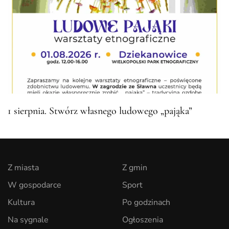
1 sierpnia. Stwórz własnego ludowego „pająka”
Z miasta
Z gmin
W gospodarce
Sport
Kultura
Po godzinach
Na sygnale
Ogłoszenia