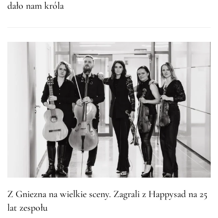
dało nam króla
Z Gniezna na wielkie sceny. Zagrali z Happysad na 25
lat zespołu