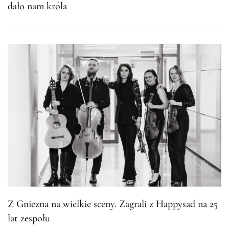
dało nam króla
Z Gniezna na wielkie sceny. Zagrali z Happysad na 25
lat zespołu