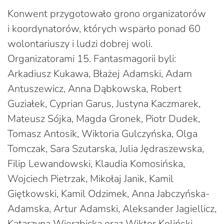
Konwent przygotowało grono organizatorów
i koordynatorów, których wsparło ponad 60
wolontariuszy i ludzi dobrej woli.
Organizatorami 15. Fantasmagorii byli:
Arkadiusz Kukawa, Błażej Adamski, Adam
Antuszewicz, Anna Dąbkowska, Robert
Guziałek, Cyprian Garus, Justyna Kaczmarek,
Mateusz Sójka, Magda Gronek, Piotr Dudek,
Tomasz Antosik, Wiktoria Gulczyńska, Olga
Tomczak, Sara Szutarska, Julia Jędraszewska,
Filip Lewandowski, Klaudia Komosińska,
Wojciech Pietrzak, Mikołaj Janik, Kamil
Giętkowski, Kamil Odzimek, Anna Jabczyńska-
Adamska, Artur Adamski, Aleksander Jagiellicz,
Katarzyna Wierzbicka oraz Wiktor Koliński.