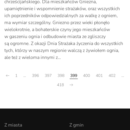
chrześcijańskiego. Dla mieszkańców Gniezna,
upamiętnienie i wspomnienie strażaków, oraz wszystkich
ich poprzedników odpowiedzialnych za walkę z ogniem,
ma wymiar szczególny. Gniezno przez wieki płonęło
wielokrotnie, a bohaterskie czyny jego mieszkańców
w gaszeniu ognia i odbudowie miasta ze zgliszczy
są ogromne. Z okazji Dnia Strażaka życzenia do wszystkich
tych, którzy w naszym regionie walczą z żywiołem ognia,
ale też z wieloma innymi z…
1
…
396
397
398
399
400
401
402
…
418
Z miasta
Z gmin