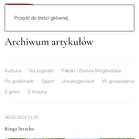
Przejdź do treści głównej
Archiwum artykułów
Kultura
Na sygnale
Pałuki i Ziemia Mogileńska
Po godzinach
Sport
Uncategorized
W gospodarce
Z gmin
Z miasta
06.05.2024
11:37
Kinga Strzelec