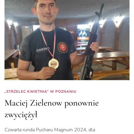
„STRZELEC KWIETNIA” W POZNANIU
Maciej Zielenow ponownie
zwyciężył
Czwarta runda Pucharu Magnum 2024, dla