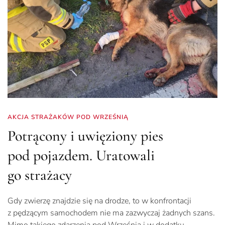
AKCJA STRAŻAKÓW POD WRZEŚNIĄ
Potrącony i uwięziony pies
pod pojazdem. Uratowali
go strażacy
Gdy zwierzę znajdzie się na drodze, to w konfrontacji
z pędzącym samochodem nie ma zazwyczaj żadnych szans.
Mimo takiego zdarzenia pod Wrześnią i w dodatku