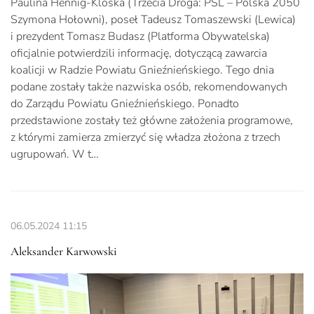
Paulina Hennig-Kloska (Trzecia Droga: PSL – Polska 2050
Szymona Hołowni), poseł Tadeusz Tomaszewski (Lewica)
i prezydent Tomasz Budasz (Platforma Obywatelska)
oficjalnie potwierdzili informację, dotyczącą zawarcia
koalicji w Radzie Powiatu Gnieźnieńskiego. Tego dnia
podane zostały także nazwiska osób, rekomendowanych
do Zarządu Powiatu Gnieźnieńskiego. Ponadto
przedstawione zostały też główne założenia programowe,
z którymi zamierza zmierzyć się władza złożona z trzech
ugrupowań. W t…
06.05.2024
11:15
Aleksander Karwowski