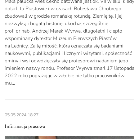
Mała pałucka wieś Łekno datowana jest ok. VII wieku, kiedy
dotarli tu Piastowie i w czasach Bolesława Chrobrego
zbudowali w grodzie romańską rotundę. Ziemię tę, i jej
niezwykłą i bogatą historię, ukochał szczególnie
prof. dr hab. Andrzej Marek Wyrwa, długoletni i ciepło
wspominany dyrektor Muzeum Pierwszych Piastów
na Lednicy. Za tę miłość, która oznaczała się badaniami
naukowymi, publikacjami i licznymi wizytami, społeczność
gminy i wsi odwdzięczyły się profesorowi nadaniem jego
imieniem nazwy rondu. Profesor Wyrwa zmarł 17 listopada
2022 roku pogrążając w żałobie nie tylko pracowników
mu…
05.05.2024
18:27
Informacja prasowa