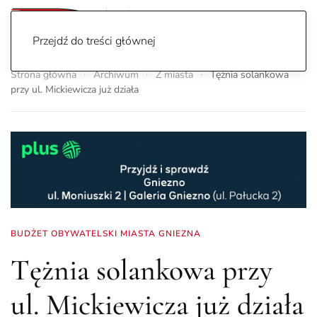
Przejdź do treści głównej
Strona główna
Archiwum
Z miasta
Tężnia solankowa
przy ul. Mickiewicza już działa
BUDŻET OBYWATELSKI MIASTA GNIEZNA
Tężnia solankowa przy
ul. Mickiewicza już działa