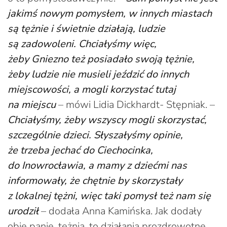
jakimś nowym pomysłem, w innych miastach
są tężnie i świetnie działają, ludzie
są zadowoleni. Chciałyśmy więc,
żeby Gniezno też posiadało swoją tężnie,
żeby ludzie nie musieli jeździć do innych
miejscowości, a mogli korzystać tutaj
na miejscu
– mówi Lidia Dickhardt- Stępniak. –
Chciałyśmy, żeby wszyscy mogli skorzystać,
szczególnie dzieci. Słyszałyśmy opinie,
że trzeba jechać do Ciechocinka,
do Inowrocławia, a mamy z dziećmi nas
informowały, że chętnie by skorzystały
z lokalnej tężni, więc taki pomysł też nam się
urodził
– dodała Anna Kamińska. Jak dodały
obie panie, tężnia, to działania prozdrowotne,