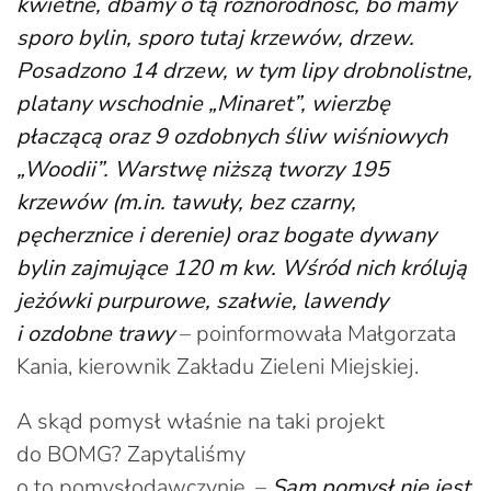
kwietne, dbamy o tą różnorodność, bo mamy
sporo bylin, sporo tutaj krzewów, drzew.
Posadzono 14 drzew, w tym lipy drobnolistne,
platany wschodnie „Minaret”, wierzbę
płaczącą oraz 9 ozdobnych śliw wiśniowych
„Woodii”. Warstwę niższą tworzy 195
krzewów (m.in. tawuły, bez czarny,
pęcherznice i derenie) oraz bogate dywany
bylin zajmujące 120 m kw. Wśród nich królują
jeżówki purpurowe, szałwie, lawendy
i ozdobne trawy
– poinformowała Małgorzata
Kania, kierownik Zakładu Zieleni Miejskiej.
A skąd pomysł właśnie na taki projekt
do BOMG? Zapytaliśmy
o to pomysłodawczynie. –
Sam pomysł nie jest