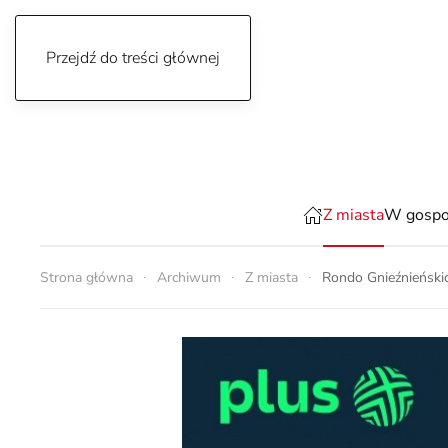
Przejdź do treści głównej
sobota, 8 sierpnia 2026
Z miasta
W gospo
Strona główna
Archiwum
Z miasta
Rondo Gnieźnieńskic