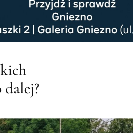
kich
 dalej?