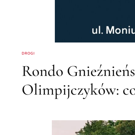
DROGI
Rondo Gnieźnieńs
Olimpijczyków: co