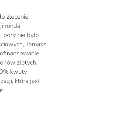
ło zlecenie
ji ronda
 pory nie było
ościowych, Tomasz
dofinansowanie
ionów złotych.
 70% kwoty
cji, która jest
ł