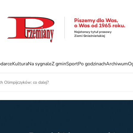
darce
Kultura
Na sygnale
Z gmin
Sport
Po godzinach
Archiwum
Og
h Olimpijczyków: co dalej?