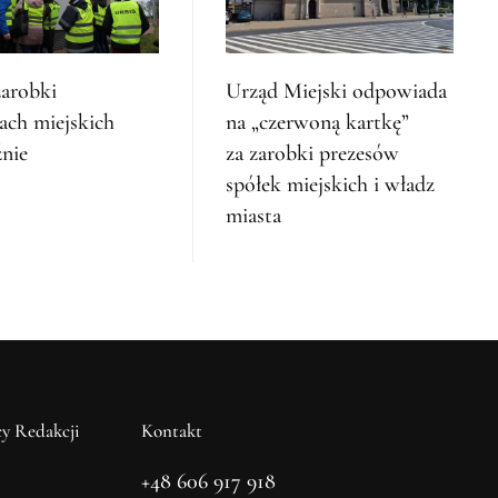
zarobki
Urząd Miejski odpowiada
ach miejskich
na „czerwoną kartkę”
nie
za zarobki prezesów
spółek miejskich i władz
miasta
y Redakcji
Kontakt
+48 606 917 918