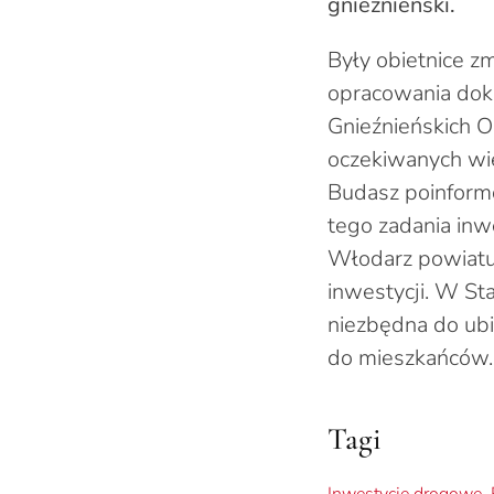
gnieźnieński.
Były obietnice z
opracowania doku
Gnieźnieńskich O
oczekiwanych wie
Budasz poinform
tego zadania inw
Włodarz powiatu
inwestycji. W St
niezbędna do ubi
do mieszkańców.
Tagi