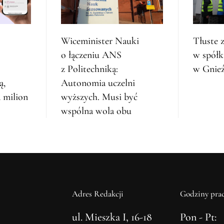
Wiceminister Nauki
Tłuste 
o łączeniu ANS
w spółk
z Politechniką:
w Gnieź
ą,
Autonomia uczelni
 milion
wyższych. Musi być
wspólna wola obu
Adres Redakcji
Godziny prac
ul. Mieszka I, 16-18
Pon - Pt: