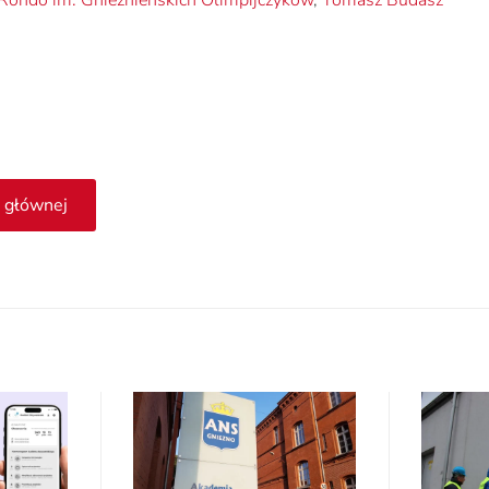
Rondo im. Gnieźnieńskich Olimpijczyków
,
Tomasz Budasz
 głównej