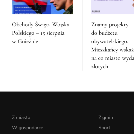
Obchody Święta Wojska
Znamy projekty
Polskiego – 15 sierpnia
do budżetu
w Gnieźnie
obywatelskiego.
Mieszkańcy wskaż
na co miasto wyda
złotych
Z miasta
Z gmin
W gospodarce
Sport