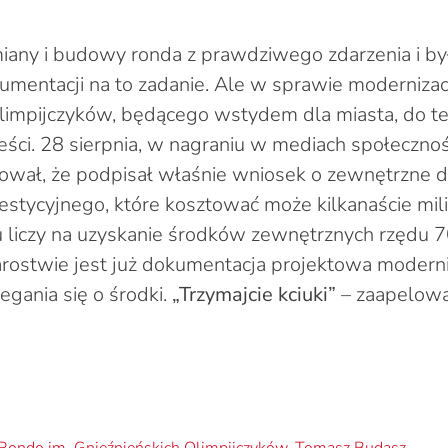
miany i budowy ronda z prawdziwego zdarzenia i by
mentacji na to zadanie. Ale w sprawie modernizac
limpijczyków, będącego wstydem dla miasta, do tej
ści. 28 sierpnia, w nagraniu w mediach społeczn
ował, że podpisał właśnie wniosek o zewnętrzne 
estycyjnego, które kosztować może kilkanaście mil
 liczy na uzyskanie środków zewnętrznych rzędu
arostwie jest już dokumentacja projektowa moderniza
egania się o środki.
„Trzymajcie kciuki”
– zaapelowa