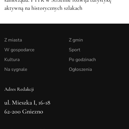
samorządu. PTTK w Strzelnie rozwija turystykę
aktywną na historycznych szlakach
Z miasta
Z gmin
W gospodarce
Sport
Kultura
Po godzinach
Na sygnale
Ogłoszenia
Adres Redakcji
ul. Mieszka I, 16-18
62-200 Gniezno