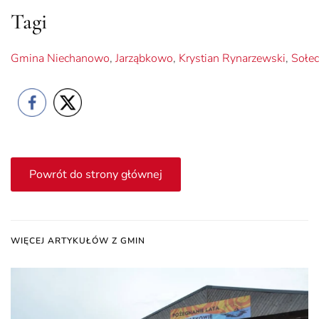
Tagi
Gmina Niechanowo
,
Jarząbkowo
,
Krystian Rynarzewski
,
Sołe
Powrót do strony głównej
WIĘCEJ ARTYKUŁÓW Z GMIN