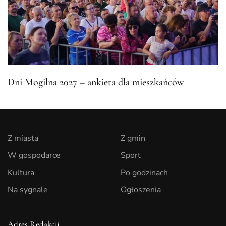
Dni Mogilna 2027 – ankieta dla mieszkańców
Z miasta
Z gmin
W gospodarce
Sport
Kultura
Po godzinach
Na sygnale
Ogłoszenia
Adres Redakcji