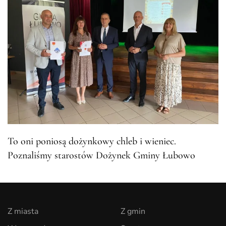
To oni poniosą dożynkowy chleb i wieniec.
Poznaliśmy starostów Dożynek Gminy Łubowo
Z miasta
Z gmin