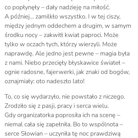
co popłynęły – dały nadzieję na miłość.
A później… zamilkło wszystko. I w tej ciszy,
między jednym oddechem a drugim, w samym
środku nocy – zakwitł kwiat paproci. Może
tylko w oczach tych, którzy wierzyli. Może
naprawdę. Ale jedno jest pewne – magia była
z nami. Niebo przecięły błyskawice świateł –
ognie radosne, fajerwerki, jak znaki od bogów,
oznajmiały: oto nadeszło lato!
To, co się wydarzyło, nie powstało z niczego.
Zrodziło się z pasji, pracy i serca wielu.
Gdy organizatorka poprosiła ich na scenę –
niemal cała się zapełniła. Bo to wspólnota –
serce Słowian – uczyniła tę noc prawdziwą