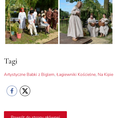
Tagi
Artystyczne Babki z Biglem
,
Łagiewniki Kościelne
,
Na Kipie
Powrót do strony głównej