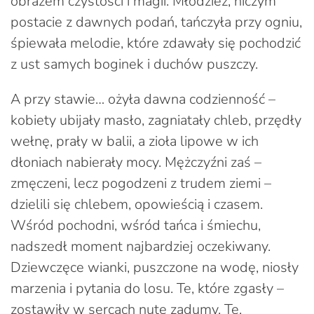
obrazem czystości i magii. Młodzież, niczym
postacie z dawnych podań, tańczyła przy ogniu,
śpiewała melodie, które zdawały się pochodzić
z ust samych boginek i duchów puszczy.
A przy stawie… ożyła dawna codzienność –
kobiety ubijały masło, zagniatały chleb, przędły
wełnę, prały w balii, a zioła lipowe w ich
dłoniach nabierały mocy. Mężczyźni zaś –
zmęczeni, lecz pogodzeni z trudem ziemi –
dzielili się chlebem, opowieścią i czasem.
Wśród pochodni, wśród tańca i śmiechu,
nadszedł moment najbardziej oczekiwany.
Dziewczęce wianki, puszczone na wodę, niosły
marzenia i pytania do losu. Te, które zgasły –
zostawiły w sercach nutę zadumy. Te,